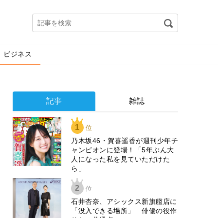
ビジネス
記事
雑誌
1
位
乃木坂46・賀喜遥香が週刊少年チ
ャンピオンに登場！「5年ぶん大
人になった私を見ていただけた
ら」
2
位
石井杏奈、アシックス新旗艦店に
「没入できる場所」 俳優の役作