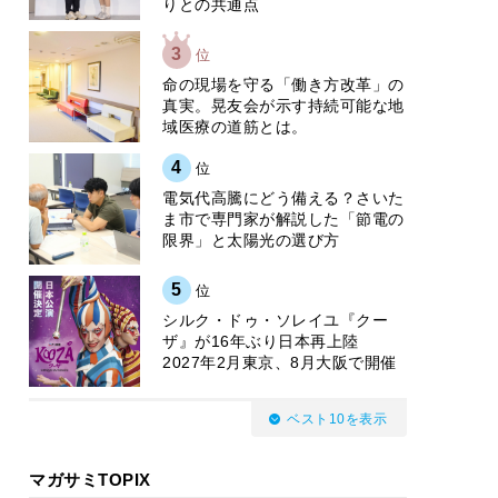
りとの共通点
3
位
​命の現場を守る「働き方改革」の
真実。晃友会が示す持続可能な地
域医療の道筋とは。
4
位
電気代高騰にどう備える？さいた
ま市で専門家が解説した「節電の
限界」と太陽光の選び方
5
位
シルク・ドゥ・ソレイユ『クー
ザ』が16年ぶり日本再上陸
2027年2月東京、8月大阪で開催
ベスト10を表示
マガサミTOPIX