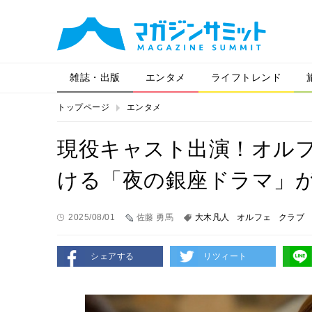
雑誌・出版
エンタメ
ライフトレンド
トップページ
エンタメ
現役キャスト出演！オル
ける「夜の銀座ドラマ」
2025/08/01
佐藤 勇馬
大木凡人
オルフェ
クラブ
シェアする
リツィート