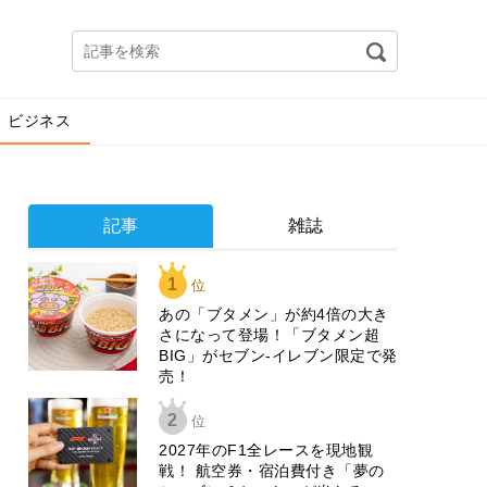
ビジネス
記事
雑誌
1
位
あの「ブタメン」が約4倍の大き
さになって登場！「ブタメン超
BIG」がセブン‐イレブン限定で発
売！
2
位
2027年のF1全レースを現地観
戦！ 航空券・宿泊費付き「夢の