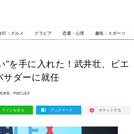
旅行・グルメ
グラビア
恋愛・心理
趣味・スポーツ
い”を手に入れた！武井壮、ピエ
バサダーに就任
武井壮
PIECLEX
ラインを送る
ブックマーク
ポケットする