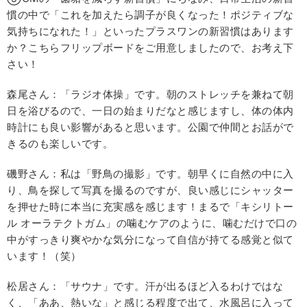
慣の中で「これを加えたら調子が良くなった！ポジティブな
気持ちになれた！」といったプラスワンの新習慣はあります
か？こちらフリップボードをご用意しましたので、お考え下
さい！
森尾さん：「ラジオ体操」です。朝のストレッチを兼ねて朝
日を浴びるので、一日の始まりだなと感じますし、体の体内
時計にも良い影響があると思います。公園で仲間とお話がで
きるのも楽しいです。
磯野さん：私は「野鳥の撮影」です。朝早くに自然の中に入
り、鳥を探して写真を撮るのですが、良い感じにシャッター
を押せた時に本当に充実感を感じます！まるで「キシリトー
ル オーラテクトガム」の噛むケアのように、噛むだけで口の
中がすっきり爽やかな気分になって自信が持てる感覚と似て
います！（笑）
松居さん：「サウナ」です。汗が出るほど入るわけではな
く、「ああ、熱いな」と感じる程度で出て、水風呂に入って