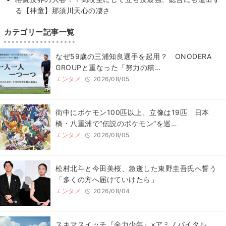
る【神童】那須川天心の凄さ
カテゴリー記事一覧
なぜ59歳の三浦知良選手を起用？ ONODERA
GROUPと重なった「努力の積…
エンタメ
2026/08/05
街中にポケモン100匹以上、立像は19匹 日本
橋・八重洲で“伝説のポケモン”を巡…
エンタメ
2026/08/05
松村北斗と今田美桜、急逝した東野圭吾氏へ誓う
「多くの方へ届けていけたら」
エンタメ
2026/08/04
スキマスイッチ『全力少年』×アミノバイタル