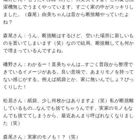
濯機無しでうまくやっています。すごく家の中がスッキリし
ました。（森尾）由美ちゃんは昔から断捨離やっていたよ
ね？
森尾さん：うん、断捨離はするけど、空いた場所に新しいも
のを置いてしまいます（笑）なので結局、断捨離しても何か
で埋まっているんですよね。
磯野さん：わかるー！直美ちゃんは…すごく普段から整理で
きているイメージがある。良い意味で、あまりモノを持って
ない感じがする。例えば紙袋とか、家に無いんでしょ？びっ
くりした！
松居さん：紙袋、少し何枚かはありますよ（笑）私が断捨離
しているもの…なんでも捨てちゃうんです。実家のモノもな
んでも捨ててしまうから、最近あんまり呼ばれなくなりまし
た（笑）
森尾さん：実家のモノも！？（笑）