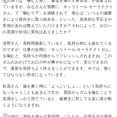
④CMでは「噛むと磨く。歯垢を減らす新習慣」が提案され
ていますが、みなさんが実際に「キシリトール オーラテクト
ガム」で「噛むケア」を体験されて、例えば「いつもの歯磨
きにより前向きに取り組める」といった、具体的な手応えや
実感があれば教えていただけますか？それによって、お口へ
の意識や自信に変化はありましたか？
清野さん：長時間撮影していると、気持ち的にも疲れてくる
のですが、仕事の合間に「キシリトール オーラテクトガム」
を噛むと、気持ちが内側からリフレッシュされますね。この
ガムのおかげでお口の中が爽やかになって、安心できるの
で、撮影を気持ちよく終えることができます。今では、無く
てはならない存在になっています。
松居さん：歯を磨く時に「よっこいしょ…」という気持ちに
なっちゃうこともあるんですが、普段からガムを噛むことで
意識をしっかり持てていると、歯磨きに対しても楽に体が動
くようになりますね。
⑤CMの「歯垢を減らす新習慣」にちなみ、日常生活の新習