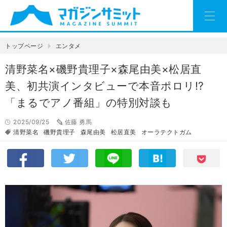
トップページ
エンタメ
清野菜名×磯野貴理子×森尾由美×松居直
美、初共演インタビューで本音ポロリ!?
「まるでアノ番組」の特別対談も
2025/09/25
佐藤 勇馬
清野菜名
磯野貴理子
森尾由美
松居直美
オーラテクトガム