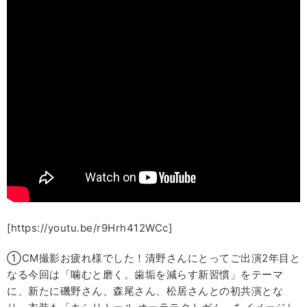
[https://youtu.be/r9Hrh412WCc]
①CM撮影お疲れ様でした！清野さんにとってご出演2年目と
なる今回は「噛むと磨く。歯垢を減らす新習慣」をテーマ
に、新たに磯野さん、森尾さん、松居さんとの初共演とな