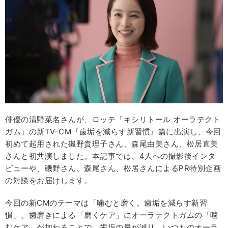
俳優の清野菜名さんが、ロッテ「キシリトール オーラテクト
ガム」の新TV-CM『歯垢を減らす新習慣』篇に出演し、今回
初めて起用された磯野貴理子さん、森尾由美さん、松居直美
さんと初共演しました。本記事では、4人への撮影後インタ
ビューや、磯野さん、森尾さん、松居さんによるPR特別企画
の対談をお届けします。
今回の新CMのテーマは「噛むと磨く。歯垢を減らす新習
慣」。歯磨きによる「磨くケア」にオーラテクトガムの「噛
むケア」が加わることで、⻭垢の量が減り、いつものオーラ