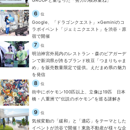
GROUPと重なった「努力の積み重ね」
6
位
Google、「ドラゴンクエスト」×Geminiのコ
ラボイベント「ジェミニクエスト」を渋谷・原
宿で開催
7
位
明治神宮外苑内のレストラン・森のビアガーデ
ンで新潟県が誇るブランド枝豆「つまりちゃま
め」を販売数量限定で提供。えだまめ県の魅力
を発信
8
位
街中にポケモン100匹以上、立像は19匹 日本
橋・八重洲で“伝説のポケモン”を巡る謎解き
9
位
気候変動の「緩和」と「適応」をテーマとした
イベントが渋谷で開催！東急不動産が様々な企