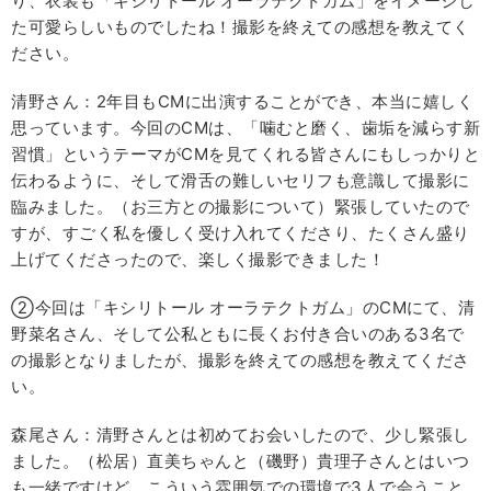
り、衣装も「キシリトール オーラテクトガム」をイメージし
た可愛らしいものでしたね！撮影を終えての感想を教えてく
ださい。
清野さん：2年目もCMに出演することができ、本当に嬉しく
思っています。今回のCMは、「噛むと磨く、歯垢を減らす新
習慣」というテーマがCMを見てくれる皆さんにもしっかりと
伝わるように、そして滑舌の難しいセリフも意識して撮影に
臨みました。（お三方との撮影について）緊張していたので
すが、すごく私を優しく受け入れてくださり、たくさん盛り
上げてくださったので、楽しく撮影できました！
②今回は「キシリトール オーラテクトガム」のCMにて、清
野菜名さん、そして公私ともに長くお付き合いのある3名で
の撮影となりましたが、撮影を終えての感想を教えてくださ
い。
森尾さん：清野さんとは初めてお会いしたので、少し緊張し
ました。（松居）直美ちゃんと（磯野）貴理子さんとはいつ
も一緒ですけど、こういう雰囲気での環境で3人で会うこと