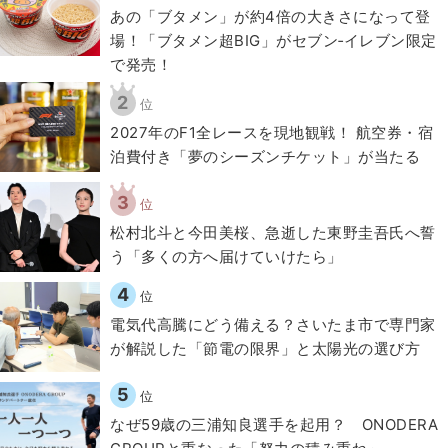
あの「ブタメン」が約4倍の大きさになって登
場！「ブタメン超BIG」がセブン‐イレブン限定
で発売！
2
位
2027年のF1全レースを現地観戦！ 航空券・宿
泊費付き「夢のシーズンチケット」が当たる
3
位
松村北斗と今田美桜、急逝した東野圭吾氏へ誓
う「多くの方へ届けていけたら」
4
位
電気代高騰にどう備える？さいたま市で専門家
が解説した「節電の限界」と太陽光の選び方
5
位
なぜ59歳の三浦知良選手を起用？ ONODERA