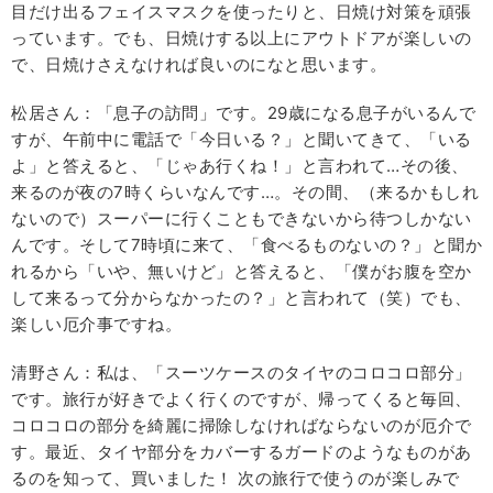
目だけ出るフェイスマスクを使ったりと、日焼け対策を頑張
っています。でも、日焼けする以上にアウトドアが楽しいの
で、日焼けさえなければ良いのになと思います。
松居さん：「息子の訪問」です。29歳になる息子がいるんで
すが、午前中に電話で「今日いる？」と聞いてきて、「いる
よ」と答えると、「じゃあ行くね！」と言われて…その後、
来るのが夜の7時くらいなんです…。その間、（来るかもしれ
ないので）スーパーに行くこともできないから待つしかない
んです。そして7時頃に来て、「食べるものないの？」と聞か
れるから「いや、無いけど」と答えると、「僕がお腹を空か
して来るって分からなかったの？」と言われて（笑）でも、
楽しい厄介事ですね。
清野さん：私は、「スーツケースのタイヤのコロコロ部分」
です。旅行が好きでよく行くのですが、帰ってくると毎回、
コロコロの部分を綺麗に掃除しなければならないのが厄介で
す。最近、タイヤ部分をカバーするガードのようなものがあ
るのを知って、買いました！ 次の旅行で使うのが楽しみで