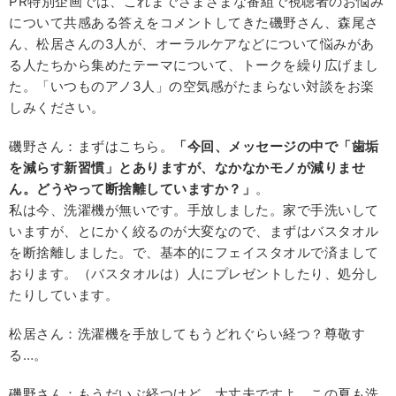
PR特別企画では、これまでさまざまな番組で視聴者のお悩み
について共感ある答えをコメントしてきた磯野さん、森尾さ
ん、松居さんの3人が、オーラルケアなどについて悩みがあ
る人たちから集めたテーマについて、トークを繰り広げまし
た。「いつものアノ3人」の空気感がたまらない対談をお楽
しみください。
磯野さん：まずはこちら。
「今回、メッセージの中で「歯垢
を減らす新習慣」とありますが、なかなかモノが減りませ
ん。どうやって断捨離していますか？」
。
私は今、洗濯機が無いです。手放しました。家で手洗いして
いますが、とにかく絞るのが大変なので、まずはバスタオル
を断捨離しました。で、基本的にフェイスタオルで済まして
おります。（バスタオルは）人にプレゼントしたり、処分し
たりしています。
松居さん：洗濯機を手放してもうどれぐらい経つ？尊敬す
る…。
磯野さん：もうだいぶ経つけど、大丈夫ですよ。この夏も洗