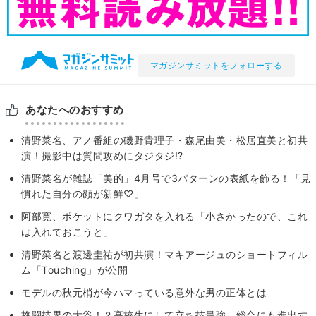
マガジンサミットをフォローする
あなたへのおすすめ
清野菜名、アノ番組の磯野貴理子・森尾由美・松居直美と初共
演！撮影中は質問攻めにタジタジ!?
清野菜名が雑誌「美的」4月号で3パターンの表紙を飾る！「見
慣れた自分の顔が新鮮♡」
阿部寛、ポケットにクワガタを入れる「小さかったので、これ
は入れておこうと」
清野菜名と渡邊圭祐が初共演！マキアージュのショートフィル
ム「Touching」が公開
モデルの秋元梢が今ハマっている意外な男の正体とは
格闘技界の大谷！？高校生にして立ち技最強、総合にも進出す