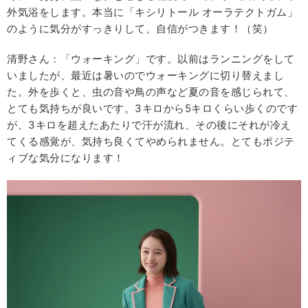
外気浴をします。本当に「キシリトール オーラテクトガム」
のように気分がすっきりして、自信がつきます！（笑）
清野さん：「ウォーキング」です。以前はランニングをして
いましたが、最近は暑いのでウォーキングに切り替えまし
た。外を歩くと、虫の音や鳥の声など夏の音を感じられて、
とても気持ちが良いです。3キロから5キロくらい歩くのです
が、3キロを超えたあたりで汗が流れ、その後にそれが冷え
てくる感覚が、気持ち良くてやめられません。とてもポジテ
ィブな気分になります！