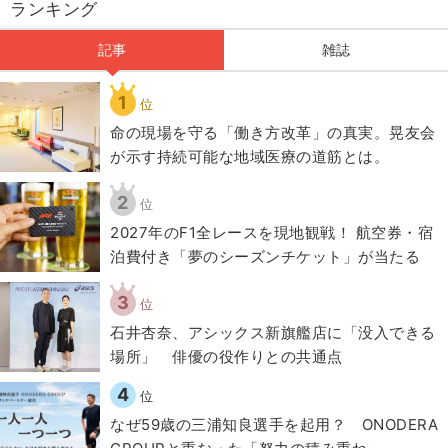
ランキング
記事
雑誌
1
位
​命の現場を守る「働き方改革」の真実。晃友会
が示す持続可能な地域医療の道筋とは。
2
位
2027年のF1全レースを現地観戦！ 航空券・宿
泊費付き「夢のシーズンチケット」が当たる
3
位
石井杏奈、アシックス新旗艦店に「没入できる
場所」 俳優の役作りとの共通点
4
位
なぜ59歳の三浦知良選手を起用？ ONODERA