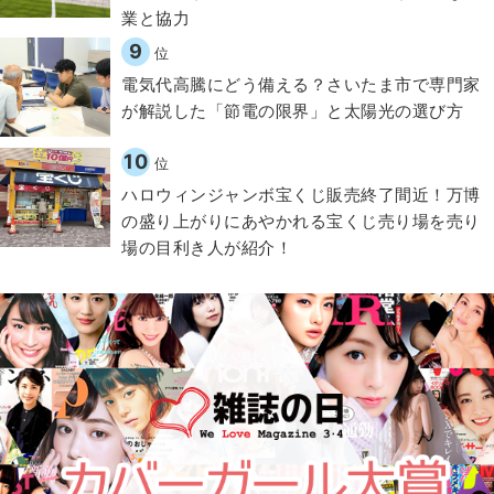
業と協力
9
位
電気代高騰にどう備える？さいたま市で専門家
が解説した「節電の限界」と太陽光の選び方
10
位
ハロウィンジャンボ宝くじ販売終了間近！万博
の盛り上がりにあやかれる宝くじ売り場を売り
場の目利き人が紹介！