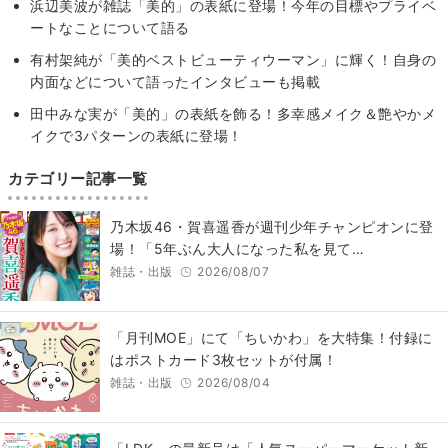
浜辺美波が雑誌「美的」の表紙に登場！今年の目標やプライベ
ートなことについて語る
有村架純が「美的ベストビューティウーマン」に輝く！自身の
内面などについて語ったインタビューも掲載
田中みな実が「美的」の表紙を飾る！多幸感メイク＆艶やかメ
イクで3パターンの表紙に登場！
カテゴリー記事一覧
乃木坂46・賀喜遥香が週刊少年チャンピオンに登
場！「5年ぶん大人になった私を見て…
雑誌・出版
2026/08/07
「月刊MOE」にて「ちいかわ」を大特集！付録に
はポストカード3枚セットが付属！
雑誌・出版
2026/08/04