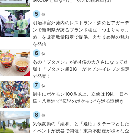
GROUPと重なった「努力の積み重ね」
5
位
明治神宮外苑内のレストラン・森のビアガーデ
ンで新潟県が誇るブランド枝豆「つまりちゃま
め」を販売数量限定で提供。えだまめ県の魅力
を発信
6
位
あの「ブタメン」が約4倍の大きさになって登
場！「ブタメン超BIG」がセブン‐イレブン限定
で発売！
7
位
街中にポケモン100匹以上、立像は19匹 日本
橋・八重洲で“伝説のポケモン”を巡る謎解き
8
位
気候変動の「緩和」と「適応」をテーマとした
イベントが渋谷で開催！東急不動産が様々な企