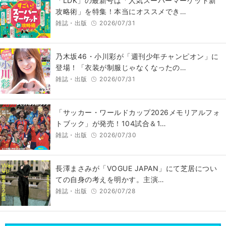
「LDK」の最新号は「人気スーパーマーケット新
攻略術」を特集！本当にオススメでき…
雑誌・出版
2026/07/31
乃木坂46・小川彩が「週刊少年チャンピオン」に
登場！「衣装が制服じゃなくなったの…
雑誌・出版
2026/07/31
「サッカー・ワールドカップ2026メモリアルフォ
トブック」が発売！104試合＆1…
雑誌・出版
2026/07/30
長澤まさみが「VOGUE JAPAN」にて芝居につい
ての自身の考えを明かす。主演…
雑誌・出版
2026/07/28