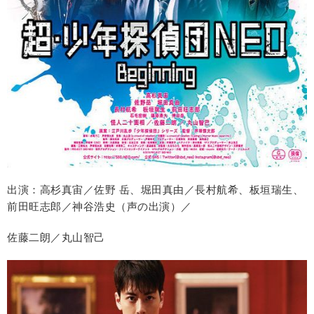
出演：高杉真宙／佐野 岳、堀田真由／長村航希、板垣瑞生、
前田旺志郎／神谷浩史（声の出演）／
佐藤二朗／丸山智己