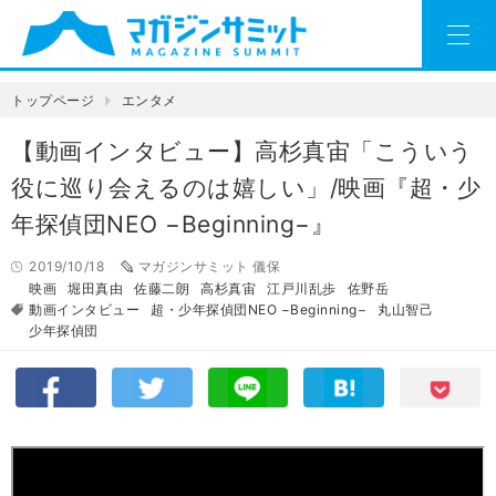
トップページ
エンタメ
【動画インタビュー】高杉真宙「こういう
役に巡り会えるのは嬉しい」/映画『超・少
年探偵団NEO −Beginning−』
2019/10/18
マガジンサミット 儀保
映画
堀田真由
佐藤二朗
高杉真宙
江戸川乱歩
佐野岳
動画インタビュー
超・少年探偵団NEO −Beginning−
丸山智己
少年探偵団