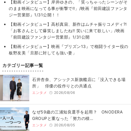
【動画インタビュー】岸井ゆきの、「笑っちゃったシーンがそ
のまま映画になってる事が衝撃で‼」/映画『前田建設ファンタ
ジー営業部』1/31公開！！
【動画インタビュー】高杉真宙、新作はムチャ振りコメディ?!
「お客さんとして爆笑しましたね‼ 笑いに来て欲しい」/映画
『前田建設ファンタジー営業部』1/31公開
【動画インタビュー】映画『プリズン13』で格闘ライター役の
板野友美「旦那に対しても強い妻」
カテゴリー記事一覧
石井杏奈、アシックス新旗艦店に「没入できる場
所」 俳優の役作りとの共通点
エンタメ
2026/08/06
なぜ59歳の三浦知良選手を起用？ ONODERA
GROUPと重なった「努力の積…
エンタメ
2026/08/05