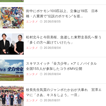
街中にポケモン100匹以上、立像は19匹 日本
橋・八重洲で“伝説のポケモン”を巡…
エンタメ
2026/08/05
松村北斗と今田美桜、急逝した東野圭吾氏へ誓う
「多くの方へ届けていけたら」
エンタメ
2026/08/04
スキマスイッチ『全力少年』×アミノバイタル
全国155人が参加したコラボMV公開
エンタメ
2026/08/04
校長先生気質のジャンボたかおが大暴れ 宮澤エ
マに「さあ、キスをしよう。一旦」
エンタメ
2026/08/01