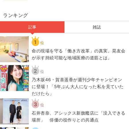
ランキング
記事
雑誌
1
位
​命の現場を守る「働き方改革」の真実。晃友会
が示す持続可能な地域医療の道筋とは。
2
位
乃木坂46・賀喜遥香が週刊少年チャンピオン
に登場！「5年ぶん大人になった私を見ていた
だけたら」
3
位
石井杏奈、アシックス新旗艦店に「没入できる
場所」 俳優の役作りとの共通点