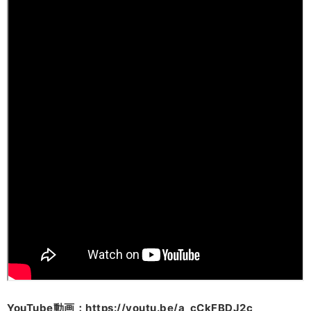
YouTube動画：https://youtu.be/a_cCkFBDJ2c