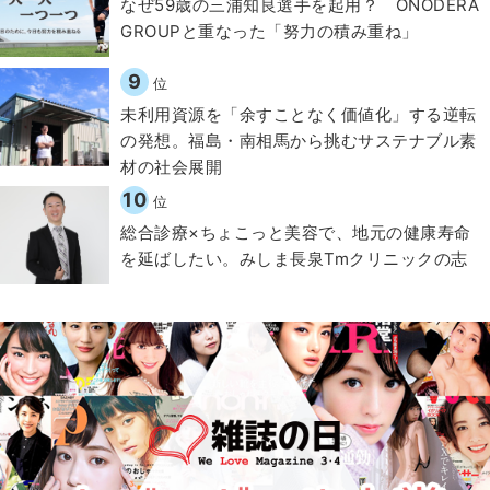
なぜ59歳の三浦知良選手を起用？ ONODERA
GROUPと重なった「努力の積み重ね」
9
位
​​未利用資源を「余すことなく価値化」する逆転
の発想。福島・南相馬から挑むサステナブル素
材の社会展開​
10
位
総合診療×ちょこっと美容で、地元の健康寿命
を延ばしたい。みしま長泉Tmクリニックの志