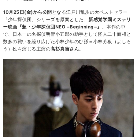
10月25日(金)から公開
となる江戸川乱歩の大ベストセラー
『少年探偵団』シリーズを原案とした、
新感覚学園ミステリ
ー映画『超・少年探偵団NEO −Beginning−』
。本作の中
で、日本一の名探偵明智小五郎の助手として怪人二十面相と
数多の戦いを繰り広げた小林少年のひ孫＝小林芳狼（よしろ
う）役を演じる主演の
高杉真宙さん
。