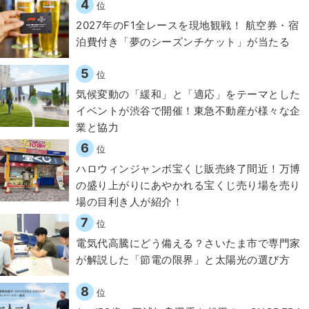
4
位
2027年のF1全レースを現地観戦！ 航空券・宿
泊費付き「夢のシーズンチケット」が当たる
5
位
気候変動の「緩和」と「適応」をテーマとした
イベントが渋谷で開催！東急不動産が様々な企
業と協力
6
位
ハロウィンジャンボ宝くじ販売終了間近！万博
の盛り上がりにあやかれる宝くじ売り場を売り
場の目利き人が紹介！
7
位
電気代高騰にどう備える？さいたま市で専門家
が解説した「節電の限界」と太陽光の選び方
8
位