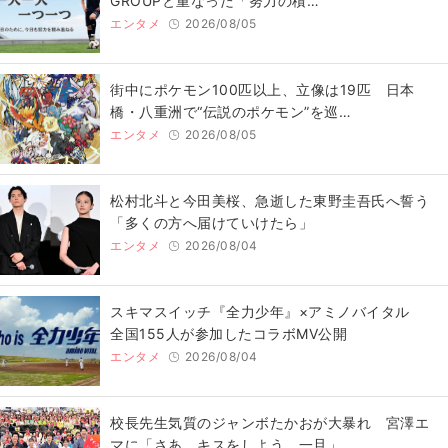
GROUPと重なった「努力の積…
エンタメ
2026/08/05
街中にポケモン100匹以上、立像は19匹 日本
橋・八重洲で“伝説のポケモン”を巡…
エンタメ
2026/08/05
松村北斗と今田美桜、急逝した東野圭吾氏へ誓う
「多くの方へ届けていけたら」
エンタメ
2026/08/04
スキマスイッチ『全力少年』×アミノバイタル
全国155人が参加したコラボMV公開
エンタメ
2026/08/04
校長先生気質のジャンボたかおが大暴れ 宮澤エ
マに「さあ、キスをしよう。一旦」