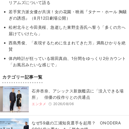
リアムズについて語る
若手実力派女優が共演！女の花園・映画『タナー・ホール 胸騒
ぎの誘惑』（8月12日劇場公開）
松村北斗と今田美桜、急逝した東野圭吾氏へ誓う「多くの方へ
届けていけたら」
西島秀俊、「表現するために生まれてきた方」満島ひかりを絶
賛
体内時計が狂っている堀田真由、1分間をゆっくり2分カウント
「お風呂みたいな感じで」
カテゴリー記事一覧
石井杏奈、アシックス新旗艦店に「没入できる場
所」 俳優の役作りとの共通点
エンタメ
2026/08/06
なぜ59歳の三浦知良選手を起用？ ONODERA