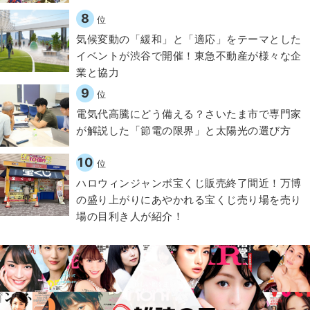
8
位
気候変動の「緩和」と「適応」をテーマとした
イベントが渋谷で開催！東急不動産が様々な企
業と協力
9
位
電気代高騰にどう備える？さいたま市で専門家
が解説した「節電の限界」と太陽光の選び方
10
位
ハロウィンジャンボ宝くじ販売終了間近！万博
の盛り上がりにあやかれる宝くじ売り場を売り
場の目利き人が紹介！