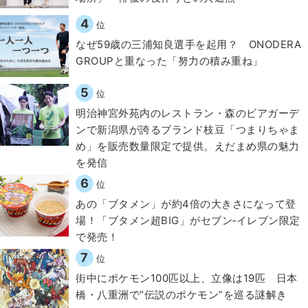
4
位
なぜ59歳の三浦知良選手を起用？ ONODERA
GROUPと重なった「努力の積み重ね」
5
位
明治神宮外苑内のレストラン・森のビアガーデ
ンで新潟県が誇るブランド枝豆「つまりちゃま
め」を販売数量限定で提供。えだまめ県の魅力
を発信
6
位
あの「ブタメン」が約4倍の大きさになって登
場！「ブタメン超BIG」がセブン‐イレブン限定
で発売！
7
位
街中にポケモン100匹以上、立像は19匹 日本
橋・八重洲で“伝説のポケモン”を巡る謎解き