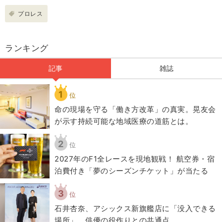
プロレス
ランキング
記事
雑誌
1
位
​命の現場を守る「働き方改革」の真実。晃友会
が示す持続可能な地域医療の道筋とは。
2
位
2027年のF1全レースを現地観戦！ 航空券・宿
泊費付き「夢のシーズンチケット」が当たる
3
位
石井杏奈、アシックス新旗艦店に「没入できる
場所」 俳優の役作りとの共通点