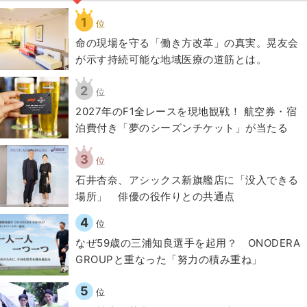
1
位
​命の現場を守る「働き方改革」の真実。晃友会
が示す持続可能な地域医療の道筋とは。
2
位
2027年のF1全レースを現地観戦！ 航空券・宿
泊費付き「夢のシーズンチケット」が当たる
3
位
石井杏奈、アシックス新旗艦店に「没入できる
場所」 俳優の役作りとの共通点
4
位
なぜ59歳の三浦知良選手を起用？ ONODERA
GROUPと重なった「努力の積み重ね」
5
位