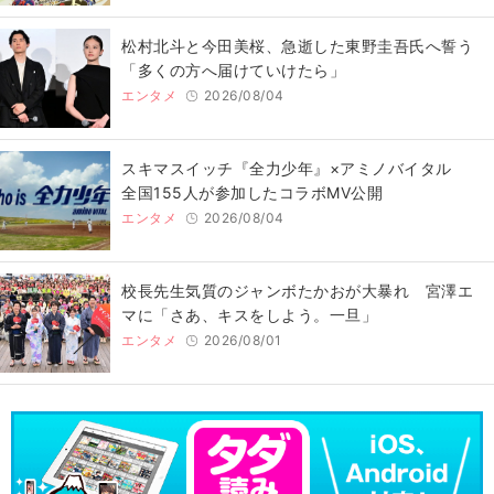
松村北斗と今田美桜、急逝した東野圭吾氏へ誓う
「多くの方へ届けていけたら」
エンタメ
2026/08/04
スキマスイッチ『全力少年』×アミノバイタル
全国155人が参加したコラボMV公開
エンタメ
2026/08/04
校長先生気質のジャンボたかおが大暴れ 宮澤エ
マに「さあ、キスをしよう。一旦」
エンタメ
2026/08/01