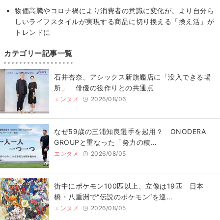
物価高騰やコロナ禍により消費者の意識に変化が。より自分ら
しいライフスタイルが実現する商品に切り換える「換え活」が
トレンドに
カテゴリー記事一覧
石井杏奈、アシックス新旗艦店に「没入できる場
所」 俳優の役作りとの共通点
エンタメ
2026/08/06
なぜ59歳の三浦知良選手を起用？ ONODERA
GROUPと重なった「努力の積…
エンタメ
2026/08/05
街中にポケモン100匹以上、立像は19匹 日本
橋・八重洲で“伝説のポケモン”を巡…
エンタメ
2026/08/05