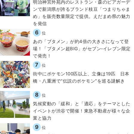
明治神宮外苑内のレストラン・森のビアガーデ
ンで新潟県が誇るブランド枝豆「つまりちゃま
め」を販売数量限定で提供。えだまめ県の魅力
を発信
6
位
あの「ブタメン」が約4倍の大きさになって登
場！「ブタメン超BIG」がセブン‐イレブン限定
で発売！
7
位
街中にポケモン100匹以上、立像は19匹 日本
橋・八重洲で“伝説のポケモン”を巡る謎解き
8
位
気候変動の「緩和」と「適応」をテーマとした
イベントが渋谷で開催！東急不動産が様々な企
業と協力
9
位