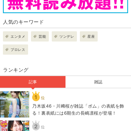
人気のキーワード
エンタメ
芸能
ツンデレ
星座
プロレス
ランキング
記事
雑誌
1
位
乃木坂46・川﨑桜が雑誌「ボム」の表紙を飾
る！裏表紙には6期生の長嶋凛桜が登場！
2
位