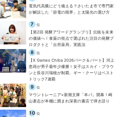
電気代高騰にどう備える？さいたま市で専門家
が解説した「節電の限界」と太陽光の選び方
7
位
【第2回 発酵アワードグランプリ】伝統を未来
の価値へ！食薬の視点で選ばれた注目の発酵プ
ロダクトと「台所薬局」実践法
8
位
【X Games Chiba 2026パーク＆バート】河上
恵蒔が男子最年少優勝！女子はスカイ・ブラウ
ンと長谷川瑞穂が制覇、ギー・クーリはベスト
トリック7連覇
9
位
マウントレーニア×新潮文庫「本パ」開幕！崎
山蒼志が本棚に囲まれ深夜の書店で弾き語り
10
位