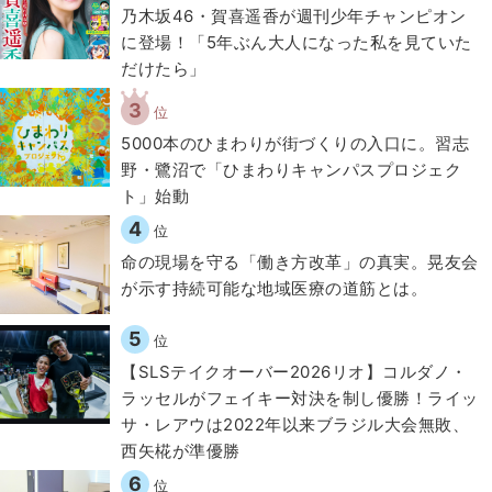
乃木坂46・賀喜遥香が週刊少年チャンピオン
に登場！「5年ぶん大人になった私を見ていた
だけたら」
3
位
5000本のひまわりが街づくりの入口に。習志
野・鷺沼で「ひまわりキャンパスプロジェク
ト」始動
4
位
​命の現場を守る「働き方改革」の真実。晃友会
が示す持続可能な地域医療の道筋とは。
5
位
【SLSテイクオーバー2026リオ】コルダノ・
ラッセルがフェイキー対決を制し優勝！ライッ
サ・レアウは2022年以来ブラジル大会無敗、
西矢椛が準優勝
6
位