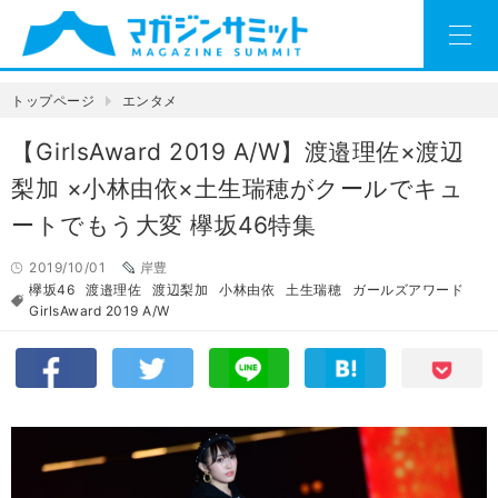
トップページ
エンタメ
【GirlsAward 2019 A/W】渡邉理佐×渡辺
梨加 ×小林由依×土生瑞穂がクールでキュ
ートでもう大変 欅坂46特集
2019/10/01
岸豊
欅坂46
渡邉理佐
渡辺梨加
小林由依
土生瑞穂
ガールズアワード
GirlsAward 2019 A/W