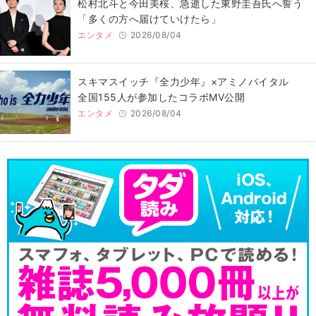
松村北斗と今田美桜、急逝した東野圭吾氏へ誓う
「多くの方へ届けていけたら」
エンタメ
2026/08/04
スキマスイッチ『全力少年』×アミノバイタル
全国155人が参加したコラボMV公開
エンタメ
2026/08/04