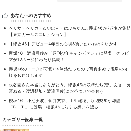
あなたへのおすすめ
ベリサ・ベリカ・ゆいぽん・はぶちゃん…欅坂46から7名が集結
【東京ガールズコレクション】
【欅坂46】デビュー4年目の心境&買いたいものを明かす
欅坂46・渡邉理佐が「週刊少年チャンピオン」に登場！グラビ
アが12ページにわたり掲載！
欅坂46のトークが可愛い&胸熱だったので写真多めで現場の模
様をお届けします
永谷園さん本当にありがとう。欅坂46の妖精たち(菅井友香・長
濱ねる・渡辺梨加・渡邉理佐)にお茶づけで会おう！
櫻坂46・小池美波、菅井友香、土生瑞穂、渡辺梨加が雑誌
「B.L.T.」に登場！櫻坂46に対する想いを語る
カテゴリー記事一覧