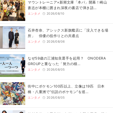
マウントレーニア×新潮文庫「本パ」開幕！崎山
蒼志が本棚に囲まれ深夜の書店で弾き語…
エンタメ
2026/08/10
石井杏奈、アシックス新旗艦店に「没入できる場
所」 俳優の役作りとの共通点
エンタメ
2026/08/06
なぜ59歳の三浦知良選手を起用？ ONODERA
GROUPと重なった「努力の積…
エンタメ
2026/08/05
街中にポケモン100匹以上、立像は19匹 日本
橋・八重洲で“伝説のポケモン”を巡…
エンタメ
2026/08/05