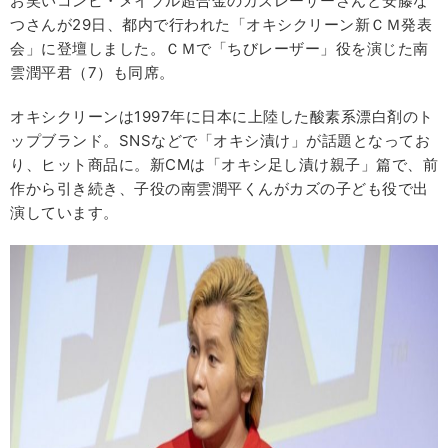
お笑いコンビ・メイプル超合金のカズレーザーさんと安藤な
つさんが29日、都内で行われた「オキシクリーン新ＣＭ発表
会」に登壇しました。ＣＭで「ちびレーザー」役を演じた南
雲潤平君（7）も同席。
オキシクリーンは1997年に日本に上陸した酸素系漂白剤のト
ップブランド。SNSなどで「オキシ漬け」が話題となってお
り、ヒット商品に。新CMは「オキシ足し漬け親子」篇で、前
作から引き続き、子役の南雲潤平くんがカズの子ども役で出
演しています。