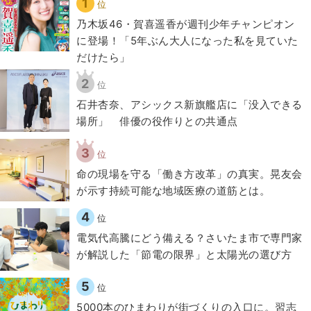
1
位
乃木坂46・賀喜遥香が週刊少年チャンピオン
に登場！「5年ぶん大人になった私を見ていた
だけたら」
2
位
石井杏奈、アシックス新旗艦店に「没入できる
場所」 俳優の役作りとの共通点
3
位
​命の現場を守る「働き方改革」の真実。晃友会
が示す持続可能な地域医療の道筋とは。
4
位
電気代高騰にどう備える？さいたま市で専門家
が解説した「節電の限界」と太陽光の選び方
5
位
5000本のひまわりが街づくりの入口に。習志