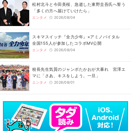
松村北斗と今田美桜、急逝した東野圭吾氏へ誓う
「多くの方へ届けていけたら」
エンタメ
2026/08/04
スキマスイッチ『全力少年』×アミノバイタル
全国155人が参加したコラボMV公開
エンタメ
2026/08/04
校長先生気質のジャンボたかおが大暴れ 宮澤エ
マに「さあ、キスをしよう。一旦」
エンタメ
2026/08/01