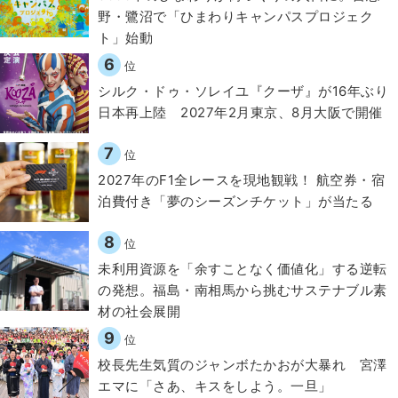
野・鷺沼で「ひまわりキャンパスプロジェク
ト」始動
6
位
シルク・ドゥ・ソレイユ『クーザ』が16年ぶり
日本再上陸 2027年2月東京、8月大阪で開催
7
位
2027年のF1全レースを現地観戦！ 航空券・宿
泊費付き「夢のシーズンチケット」が当たる
8
位
​​未利用資源を「余すことなく価値化」する逆転
の発想。福島・南相馬から挑むサステナブル素
材の社会展開​
9
位
校長先生気質のジャンボたかおが大暴れ 宮澤
エマに「さあ、キスをしよう。一旦」