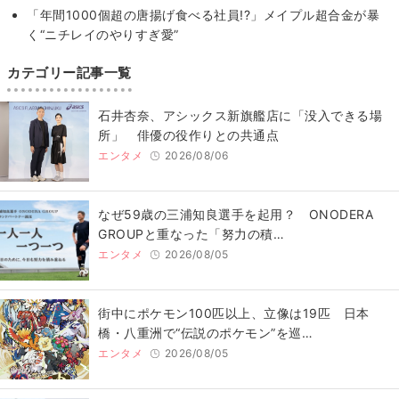
「年間1000個超の唐揚げ食べる社員!?」メイプル超合金が暴
く“ニチレイのやりすぎ愛”
カテゴリー記事一覧
石井杏奈、アシックス新旗艦店に「没入できる場
所」 俳優の役作りとの共通点
エンタメ
2026/08/06
なぜ59歳の三浦知良選手を起用？ ONODERA
GROUPと重なった「努力の積…
エンタメ
2026/08/05
街中にポケモン100匹以上、立像は19匹 日本
橋・八重洲で“伝説のポケモン”を巡…
エンタメ
2026/08/05