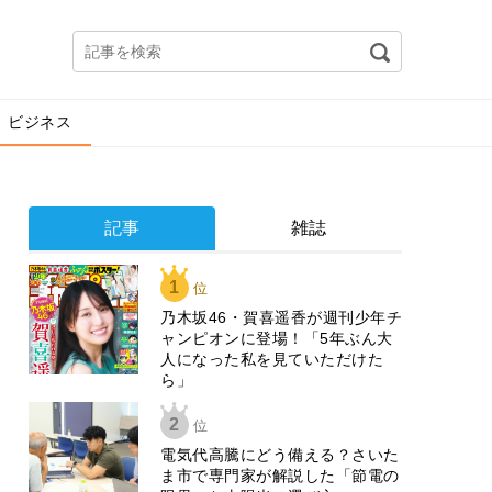
ビジネス
記事
雑誌
1
位
乃木坂46・賀喜遥香が週刊少年チ
ャンピオンに登場！「5年ぶん大
人になった私を見ていただけた
ら」
2
位
電気代高騰にどう備える？さいた
ま市で専門家が解説した「節電の