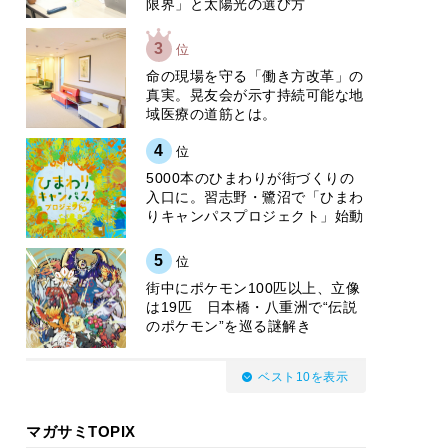
限界」と太陽光の選び方
3
位
​命の現場を守る「働き方改革」の
真実。晃友会が示す持続可能な地
域医療の道筋とは。
4
位
5000本のひまわりが街づくりの
入口に。習志野・鷺沼で「ひまわ
りキャンパスプロジェクト」始動
5
位
街中にポケモン100匹以上、立像
は19匹 日本橋・八重洲で“伝説
のポケモン”を巡る謎解き
ベスト10を表示
マガサミTOPIX