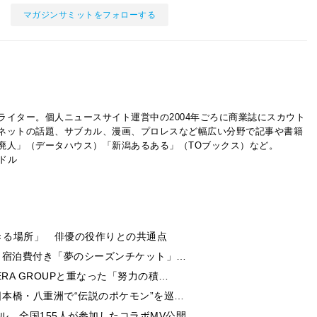
マガジンサミットをフォローする
ライター。個人ニュースサイト運営中の2004年ごろに商業誌にスカウト
ネットの話題、サブカル、漫画、プロレスなど幅広い分野で記事や書籍
廃人」（データハウス）「新潟あるある」（TOブックス）など。
イドル
きる場所」 俳優の役作りとの共通点
券・宿泊費付き「夢のシーズンチケット」…
RA GROUPと重なった「努力の積…
日本橋・八重洲で“伝説のポケモン”を巡…
ル 全国155人が参加したコラボMV公開