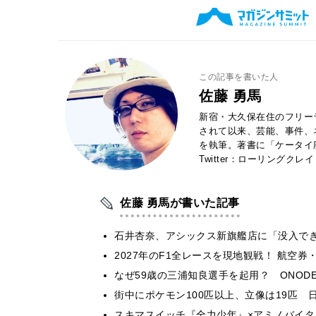
この記事を書いた人
佐藤 勇馬
新宿・大久保在住のフリー
されて以来、芸能、事件、
を執筆。著書に「ケータイ
Twitter：ローリングクレ
佐藤 勇馬が書いた記事
石井杏奈、アシックス新旗艦店に「没入で
2027年のF1全レースを現地観戦！ 航空
なぜ59歳の三浦知良選手を起用？ ONODE
街中にポケモン100匹以上、立像は19匹 
スキマスイッチ『全力少年』×アミノバイタ