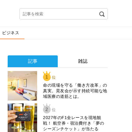
ビジネス
記事
雑誌
1
位
​命の現場を守る「働き方改革」の
真実。晃友会が示す持続可能な地
域医療の道筋とは。
2
位
2027年のF1全レースを現地観
戦！ 航空券・宿泊費付き「夢の
シーズンチケット」が当たる