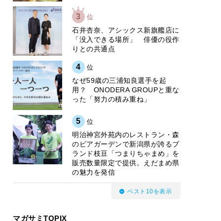
3
位
石井杏奈、アシックス新旗艦店に
「没入できる場所」 俳優の役作
りとの共通点
4
位
なぜ59歳の三浦知良選手を起
用？ ONODERA GROUPと重な
った「努力の積み重ね」
5
位
明治神宮外苑内のレストラン・森
のビアガーデンで新潟県が誇るブ
ランド枝豆「つまりちゃまめ」を
販売数量限定で提供。えだまめ県
の魅力を発信
ベスト10を表示
マガサミTOPIX