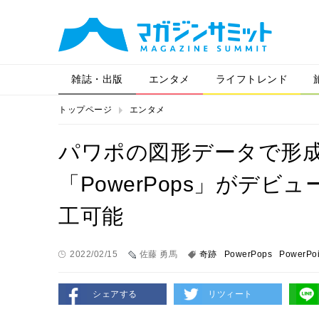
雑誌・出版
エンタメ
ライフトレンド
トップページ
エンタメ
パワポの図形データで形
「PowerPops」がデ
工可能
2022/02/15
佐藤 勇馬
奇跡
PowerPops
PowerPoi
シェアする
リツィート