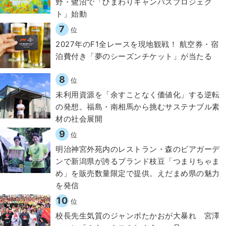
野・鷺沼で「ひまわりキャンパスプロジェク
ト」始動
7
位
2027年のF1全レースを現地観戦！ 航空券・宿
泊費付き「夢のシーズンチケット」が当たる
8
位
​​未利用資源を「余すことなく価値化」する逆転
の発想。福島・南相馬から挑むサステナブル素
材の社会展開​
9
位
明治神宮外苑内のレストラン・森のビアガーデ
ンで新潟県が誇るブランド枝豆「つまりちゃま
め」を販売数量限定で提供。えだまめ県の魅力
を発信
10
位
校長先生気質のジャンボたかおが大暴れ 宮澤