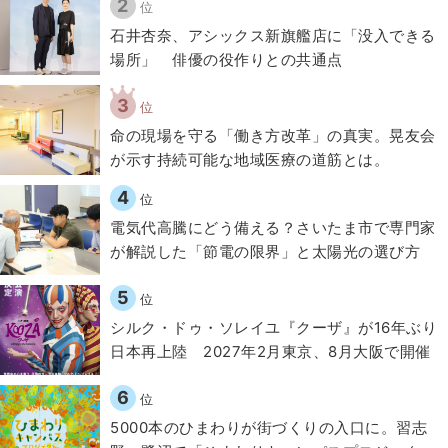
2
位
石井杏奈、アシックス新旗艦店に「没入できる
場所」 俳優の役作りとの共通点
3
位
​命の現場を守る「働き方改革」の真実。晃友会
が示す持続可能な地域医療の道筋とは。
4
位
電気代高騰にどう備える？さいたま市で専門家
が解説した「節電の限界」と太陽光の選び方
5
位
シルク・ドゥ・ソレイユ『クーザ』が16年ぶり
日本再上陸 2027年2月東京、8月大阪で開催
6
位
5000本のひまわりが街づくりの入口に。習志