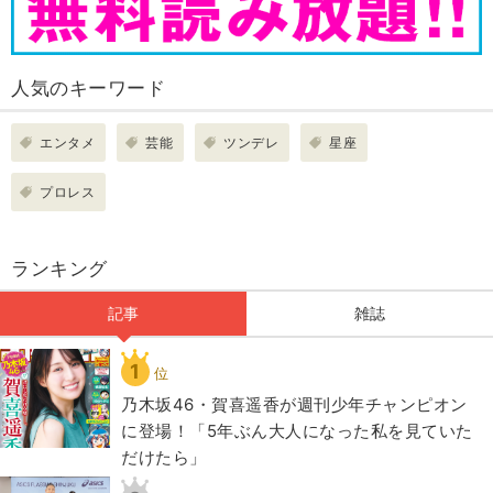
人気のキーワード
エンタメ
芸能
ツンデレ
星座
プロレス
ランキング
記事
雑誌
1
位
乃木坂46・賀喜遥香が週刊少年チャンピオン
に登場！「5年ぶん大人になった私を見ていた
だけたら」