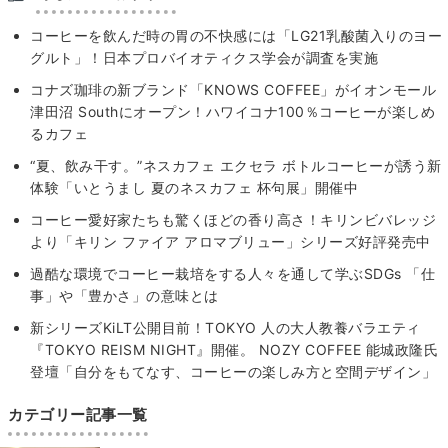
コーヒーを飲んだ時の胃の不快感には「LG21乳酸菌入りのヨー
グルト」！日本プロバイオティクス学会が調査を実施
コナズ珈琲の新ブランド「KNOWS COFFEE」がイオンモール
津田沼 Southにオープン！ハワイコナ100％コーヒーが楽しめ
るカフェ
“夏、飲み干す。”ネスカフェ エクセラ ボトルコーヒーが誘う新
体験「いとうまし 夏のネスカフェ 杯句展」開催中
コーヒー愛好家たちも驚くほどの香り高さ！キリンビバレッジ
より「キリン ファイア アロマブリュー」シリーズ好評発売中
過酷な環境でコーヒー栽培をする人々を通して学ぶSDGs 「仕
事」や「豊かさ」の意味とは
新シリーズKiLT公開目前！TOKYO ⼈の⼤⼈教養バラエティ
『TOKYO REISM NIGHT』開催。 NOZY COFFEE 能城政隆⽒
登壇「⾃分をもてなす、コーヒーの楽しみ⽅と空間デザイン」
カテゴリー記事一覧