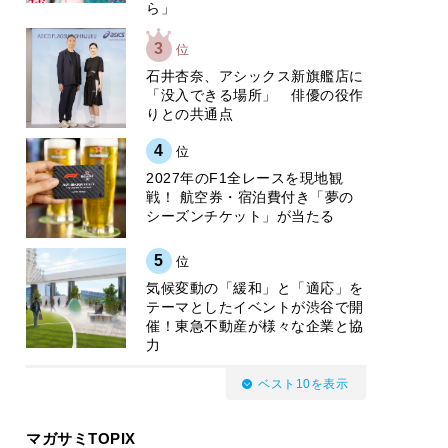
ら」
3
位
石井杏奈、アシックス新旗艦店に
「没入できる場所」 俳優の役作
りとの共通点
4
位
2027年のF1全レースを現地観
戦！ 航空券・宿泊費付き「夢の
シーズンチケット」が当たる
5
位
気候変動の「緩和」と「適応」を
テーマとしたイベントが渋谷で開
催！東急不動産が様々な企業と協
力
ベスト10を表示
マガサミTOPIX