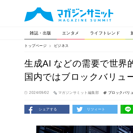
雑誌・出版
エンタメ
ライフトレンド
トップページ
ビジネス
生成AI などの需要で世界
国内ではブロックバリュ
2024/09/02
マガジンサミット編集部
ブロックバリ
シェアする
リツィート