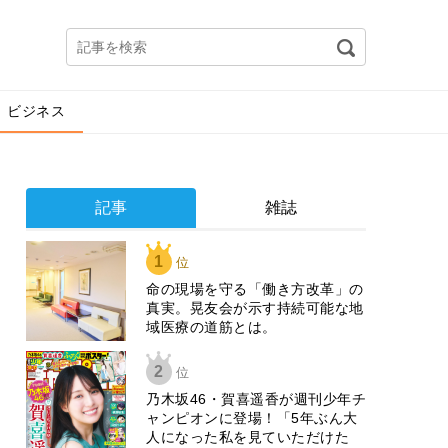
ビジネス
記事
雑誌
1
位
​命の現場を守る「働き方改革」の
真実。晃友会が示す持続可能な地
域医療の道筋とは。
2
位
乃木坂46・賀喜遥香が週刊少年チ
ャンピオンに登場！「5年ぶん大
人になった私を見ていただけた