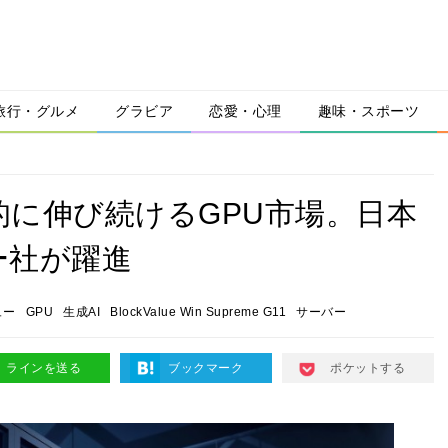
旅行・グルメ
グラビア
恋愛・心理
趣味・スポーツ
的に伸び続けるGPU市場。日本
ー社が躍進
ュー
GPU
生成AI
BlockValue Win Supreme G11
サーバー
ラインを送る
ブックマーク
ポケットする