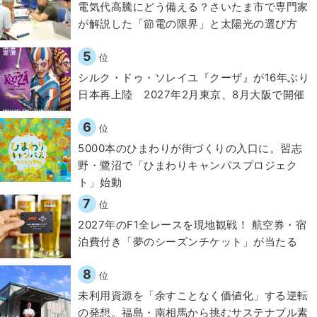
電気代高騰にどう備える？さいたま市で専門家
が解説した「節電の限界」と太陽光の選び方
5
位
シルク・ドゥ・ソレイユ『クーザ』が16年ぶり
日本再上陸 2027年2月東京、8月大阪で開催
6
位
5000本のひまわりが街づくりの入口に。習志
野・鷺沼で「ひまわりキャンパスプロジェク
ト」始動
7
位
2027年のF1全レースを現地観戦！ 航空券・宿
泊費付き「夢のシーズンチケット」が当たる
8
位
​​未利用資源を「余すことなく価値化」する逆転
の発想。福島・南相馬から挑むサステナブル素