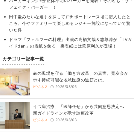
バーガーキング®が正体不明のバーガーを発表！その名も「ザ・
フェイク・バーガー」！
田中圭みたいな選手を探して戸田ボートレース場に潜入したと
ころ、今やファミリーで楽しめるレジャー施設になっていて驚
いた件
ドラマ「フェルマーの料理」出演の高橋文哉＆志尊淳が「TVガ
イドdan」の表紙を飾る！裏表紙には萩原利久が登場！
カテゴリー記事一覧
​命の現場を守る「働き方改革」の真実。晃友会が
示す持続可能な地域医療の道筋とは。
ビジネス
2026/08/06
うつ病治療、「医師任せ」から共同意思決定へ
新ガイドラインが示す診療改革
ビジネス
2026/08/03