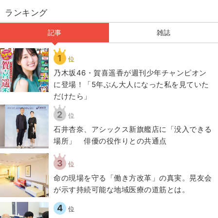
ランキング
記事
雑誌
1
位
乃木坂46・賀喜遥香が週刊少年チャンピオン
に登場！「5年ぶん大人になった私を見ていた
だけたら」
2
位
石井杏奈、アシックス新旗艦店に「没入できる
場所」 俳優の役作りとの共通点
3
位
​命の現場を守る「働き方改革」の真実。晃友会
が示す持続可能な地域医療の道筋とは。
4
位