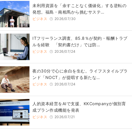
​​未利用資源を「余すことなく価値化」する逆転の
発想。福島・南相馬から挑むサステ…
ビジネス
2026/07/30
ITフリーランス調査、85.8％が契約・報酬トラブ
ルを経験 「契約書だけ」では防…
ビジネス
2026/07/24
​夜の30分で心に余白を生む。ライフスタイルブラ
ンド「NOCT」が提唱する新たな…
ビジネス
2026/07/24
人的資本経営をAIで支援、KKCompanyが個別育
成プラン作成機能を発表
ビジネス
2026/07/21