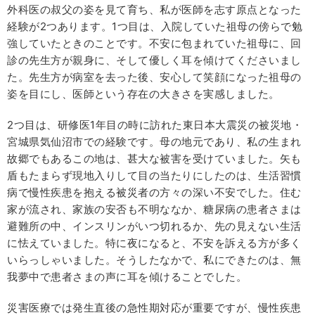
外科医の叔父の姿を見て育ち、私が医師を志す原点となった
経験が2つあります。1つ目は、入院していた祖母の傍らで勉
強していたときのことです。不安に包まれていた祖母に、回
診の先生方が親身に、そして優しく耳を傾けてくださいまし
た。先生方が病室を去った後、安心して笑顔になった祖母の
姿を目にし、医師という存在の大きさを実感しました。
2つ目は、研修医1年目の時に訪れた東日本大震災の被災地・
宮城県気仙沼市での経験です。母の地元であり、私の生まれ
故郷でもあるこの地は、甚大な被害を受けていました。矢も
盾もたまらず現地入りして目の当たりにしたのは、生活習慣
病で慢性疾患を抱える被災者の方々の深い不安でした。住む
家が流され、家族の安否も不明ななか、糖尿病の患者さまは
避難所の中、インスリンがいつ切れるか、先の見えない生活
に怯えていました。特に夜になると、不安を訴える方が多く
いらっしゃいました。そうしたなかで、私にできたのは、無
我夢中で患者さまの声に耳を傾けることでした。
災害医療では発生直後の急性期対応が重要ですが、慢性疾患