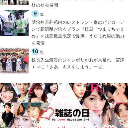
材の社会展開​
9
位
明治神宮外苑内のレストラン・森のビアガーデ
ンで新潟県が誇るブランド枝豆「つまりちゃま
め」を販売数量限定で提供。えだまめ県の魅力
を発信
10
位
校長先生気質のジャンボたかおが大暴れ 宮澤
エマに「さあ、キスをしよう。一旦」