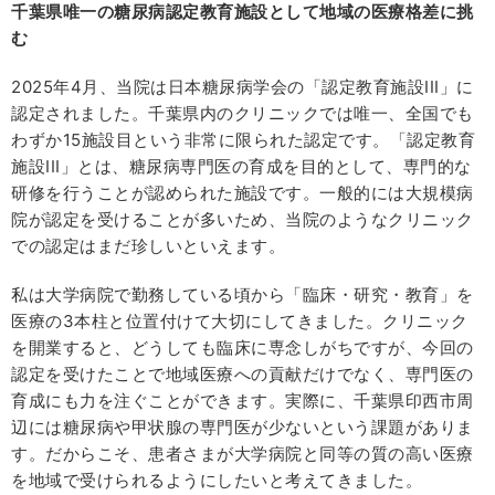
千葉県唯一の糖尿病認定教育施設として地域の医療格差に挑
む
2025年4月、当院は日本糖尿病学会の「認定教育施設III」に
認定されました。千葉県内のクリニックでは唯一、全国でも
わずか15施設目という非常に限られた認定です。「認定教育
施設III」とは、糖尿病専門医の育成を目的として、専門的な
研修を行うことが認められた施設です。一般的には大規模病
院が認定を受けることが多いため、当院のようなクリニック
での認定はまだ珍しいといえます。
私は大学病院で勤務している頃から「臨床・研究・教育」を
医療の3本柱と位置付けて大切にしてきました。クリニック
を開業すると、どうしても臨床に専念しがちですが、今回の
認定を受けたことで地域医療への貢献だけでなく、専門医の
育成にも力を注ぐことができます。実際に、千葉県印西市周
辺には糖尿病や甲状腺の専門医が少ないという課題がありま
す。だからこそ、患者さまが大学病院と同等の質の高い医療
を地域で受けられるようにしたいと考えてきました。