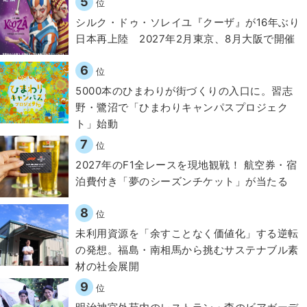
5
位
シルク・ドゥ・ソレイユ『クーザ』が16年ぶり
日本再上陸 2027年2月東京、8月大阪で開催
6
位
5000本のひまわりが街づくりの入口に。習志
野・鷺沼で「ひまわりキャンパスプロジェク
ト」始動
7
位
2027年のF1全レースを現地観戦！ 航空券・宿
泊費付き「夢のシーズンチケット」が当たる
8
位
​​未利用資源を「余すことなく価値化」する逆転
の発想。福島・南相馬から挑むサステナブル素
材の社会展開​
9
位