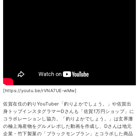
[https://youtu.be/rVNA7UE-wMw]
佐賀在住の釣りYouTuber「釣りよかでしょう。」や佐賀出
身トップインスタグラマーDさんも「佐賀1万円ショップ」に
コラボレーションし協力。「釣りよかでしょう。」は玄界灘
の極上海産物をグルメレポした動画を作成し、Dさんは地元
企業・竹下製菓の「ブラックモンブラン」とコラボした商品