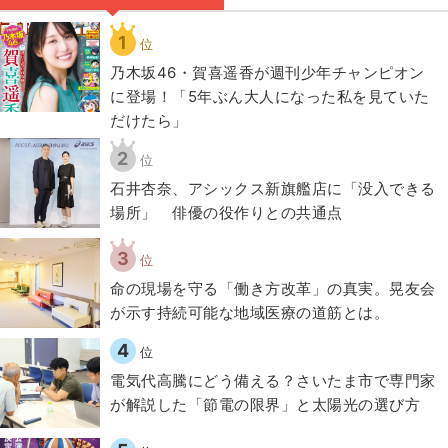
1
位
乃木坂46・賀喜遥香が週刊少年チャンピオン
に登場！「5年ぶん大人になった私を見ていた
だけたら」
2
位
石井杏奈、アシックス新旗艦店に「没入できる
場所」 俳優の役作りとの共通点
3
位
​命の現場を守る「働き方改革」の真実。晃友会
が示す持続可能な地域医療の道筋とは。
4
位
電気代高騰にどう備える？さいたま市で専門家
が解説した「節電の限界」と太陽光の選び方