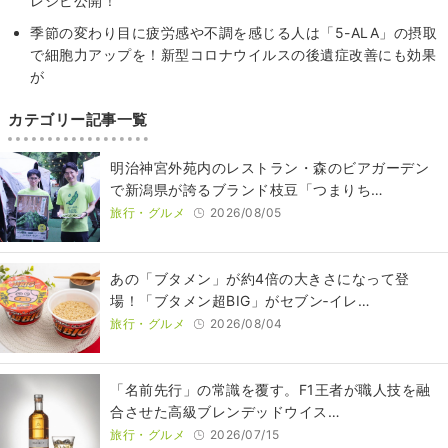
レシピ公開！
季節の変わり目に疲労感や不調を感じる人は「5-ALA」の摂取
で細胞力アップを！新型コロナウイルスの後遺症改善にも効果
が
カテゴリー記事一覧
明治神宮外苑内のレストラン・森のビアガーデン
で新潟県が誇るブランド枝豆「つまりち…
旅行・グルメ
2026/08/05
あの「ブタメン」が約4倍の大きさになって登
場！「ブタメン超BIG」がセブン‐イレ…
旅行・グルメ
2026/08/04
​​「名前先行」の常識を覆す。F1王者が職人技を融
合させた高級ブレンデッドウイス…
旅行・グルメ
2026/07/15