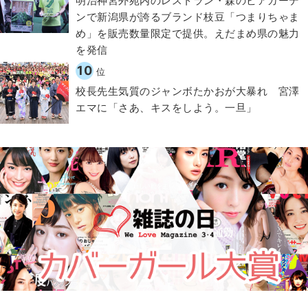
明治神宮外苑内のレストラン・森のビアガーデ
ンで新潟県が誇るブランド枝豆「つまりちゃま
め」を販売数量限定で提供。えだまめ県の魅力
を発信
10
位
校長先生気質のジャンボたかおが大暴れ 宮澤
エマに「さあ、キスをしよう。一旦」