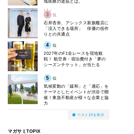
域医療の道筋とは。
3
位
石井杏奈、アシックス新旗艦店に
「没入できる場所」 俳優の役作
りとの共通点
4
位
2027年のF1全レースを現地観
戦！ 航空券・宿泊費付き「夢の
シーズンチケット」が当たる
5
位
気候変動の「緩和」と「適応」を
テーマとしたイベントが渋谷で開
催！東急不動産が様々な企業と協
力
ベスト10を表示
マガサミTOPIX