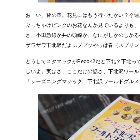
おーい、皆の衆。花見にはもう行ったかい？今週
ぶっちゃけピンクのお花なんか見ているよりも、まさ
さ、小田急線か井の頭線か、なにがしかのしかる
ザワザワ下北沢だよ…ププッやっぱ春（スプリン
どうしてスタマックがPeco×2だと下北？下北
しいよ。実はさ、ここだけの話さ、下北沢ワール
「シーズニングマジック！下北沢ワールドグルメ