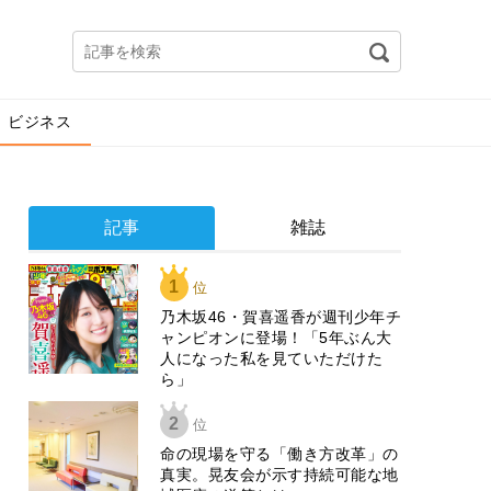
ビジネス
記事
雑誌
1
位
乃木坂46・賀喜遥香が週刊少年チ
ャンピオンに登場！「5年ぶん大
人になった私を見ていただけた
ら」
2
位
​命の現場を守る「働き方改革」の
真実。晃友会が示す持続可能な地