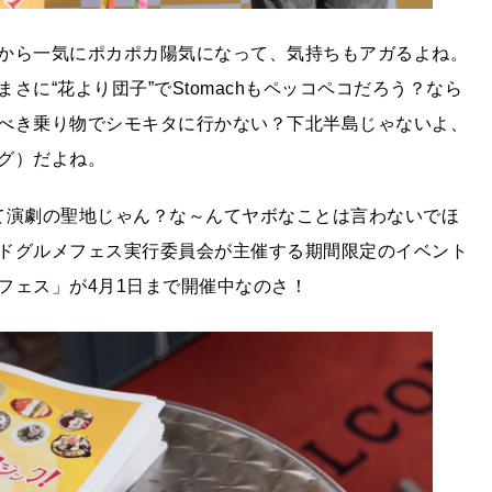
から一気にポカポカ陽気になって、気持ちもアガるよね。
に“花より団子”でStomachもペッコペコだろう？なら
べき乗り物でシモキタに行かない？下北半島じゃないよ、
グ）だよね。
って演劇の聖地じゃん？な～んてヤボなことは言わないでほ
ドグルメフェス実行委員会が主催する期間限定のイベント
フェス」が4月1日まで開催中なのさ！