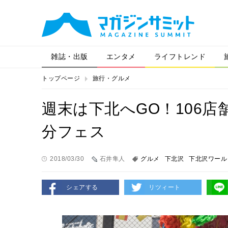
雑誌・出版
エンタメ
ライフトレンド
トップページ
旅行・グルメ
週末は下北へGO！106
分フェス
2018/03/30
石井隼人
グルメ
下北沢
下北沢ワール
シェアする
リツィート