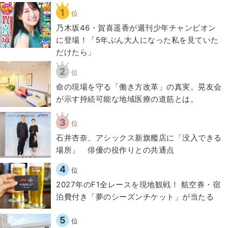
1
位
乃木坂46・賀喜遥香が週刊少年チャンピオン
に登場！「5年ぶん大人になった私を見ていた
だけたら」
2
位
​命の現場を守る「働き方改革」の真実。晃友会
が示す持続可能な地域医療の道筋とは。
3
位
石井杏奈、アシックス新旗艦店に「没入できる
場所」 俳優の役作りとの共通点
4
位
2027年のF1全レースを現地観戦！ 航空券・宿
泊費付き「夢のシーズンチケット」が当たる
5
位