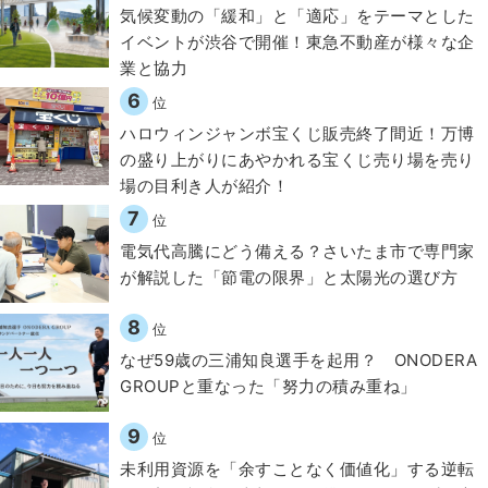
気候変動の「緩和」と「適応」をテーマとした
イベントが渋谷で開催！東急不動産が様々な企
業と協力
6
位
ハロウィンジャンボ宝くじ販売終了間近！万博
の盛り上がりにあやかれる宝くじ売り場を売り
場の目利き人が紹介！
7
位
電気代高騰にどう備える？さいたま市で専門家
が解説した「節電の限界」と太陽光の選び方
8
位
なぜ59歳の三浦知良選手を起用？ ONODERA
GROUPと重なった「努力の積み重ね」
9
位
​​未利用資源を「余すことなく価値化」する逆転