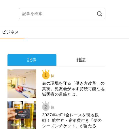
ビジネス
記事
雑誌
1
位
​命の現場を守る「働き方改革」の
真実。晃友会が示す持続可能な地
域医療の道筋とは。
2
位
2027年のF1全レースを現地観
戦！ 航空券・宿泊費付き「夢の
シーズンチケット」が当たる