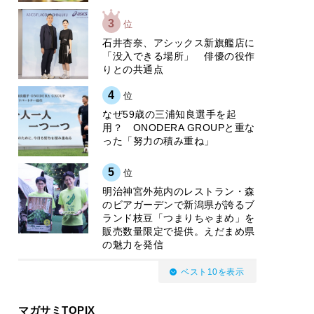
3
位
石井杏奈、アシックス新旗艦店に
「没入できる場所」 俳優の役作
りとの共通点
4
位
なぜ59歳の三浦知良選手を起
用？ ONODERA GROUPと重な
った「努力の積み重ね」
5
位
明治神宮外苑内のレストラン・森
のビアガーデンで新潟県が誇るブ
ランド枝豆「つまりちゃまめ」を
販売数量限定で提供。えだまめ県
の魅力を発信
ベスト10を表示
マガサミTOPIX