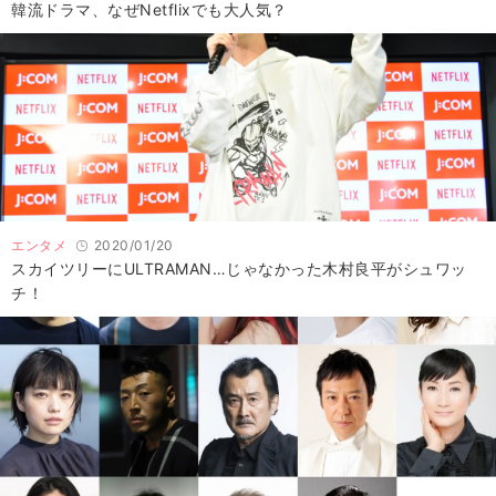
韓流ドラマ、なぜNetflixでも大人気？
エンタメ
2020/01/20
スカイツリーにULTRAMAN…じゃなかった木村良平がシュワッ
チ！