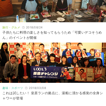
旅行・グルメ
2018/08/24
子供たちに料理の楽しさを知ってもらうため「可愛いデコそうめ
ん」のイベントが開催
趣味・スポーツ
2018/03/08
これは試したい！ 皇居ランの拠点に、湯船に浸かる感覚の全身シ
ャワーが登場