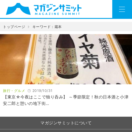
トップページ
キーワード：蔵本
旅行・グルメ
2019/10/31
【東京☆今夜はここで独り呑み】 ～季節限定！秋の日本酒と小津
安二郎と憩いの地下街…
マガジンサミットについて