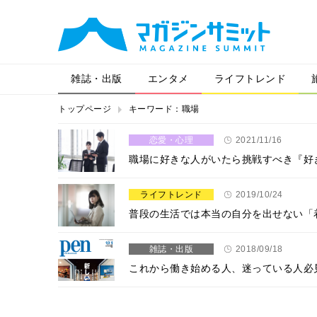
雑誌・出版
エンタメ
ライフトレンド
トップページ
キーワード：職場
恋愛・心理
2021/11/16
職場に好きな人がいたら挑戦すべき『好
ライフトレンド
2019/10/24
普段の生活では本当の自分を出せない「
雑誌・出版
2018/09/18
これから働き始める人、迷っている人必