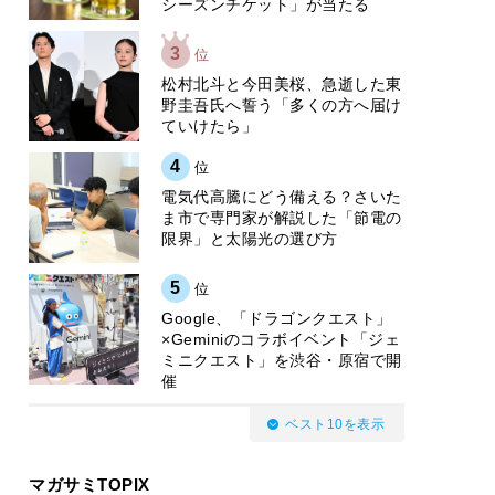
シーズンチケット」が当たる
3
位
松村北斗と今田美桜、急逝した東
野圭吾氏へ誓う「多くの方へ届け
ていけたら」
4
位
電気代高騰にどう備える？さいた
ま市で専門家が解説した「節電の
限界」と太陽光の選び方
5
位
Google、「ドラゴンクエスト」
×Geminiのコラボイベント「ジェ
ミニクエスト」を渋谷・原宿で開
催
ベスト10を表示
マガサミTOPIX