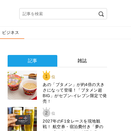
ビジネス
記事
雑誌
1
位
あの「ブタメン」が約4倍の大き
さになって登場！「ブタメン超
BIG」がセブン‐イレブン限定で発
売！
2
位
2027年のF1全レースを現地観
戦！ 航空券・宿泊費付き「夢の