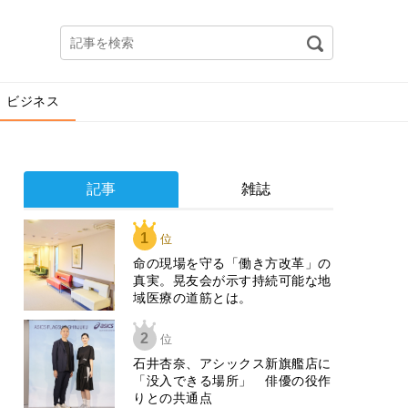
ビジネス
記事
雑誌
1
位
​命の現場を守る「働き方改革」の
真実。晃友会が示す持続可能な地
域医療の道筋とは。
2
位
石井杏奈、アシックス新旗艦店に
「没入できる場所」 俳優の役作
りとの共通点