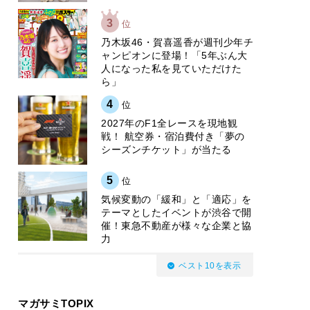
3
位
乃木坂46・賀喜遥香が週刊少年チ
ャンピオンに登場！「5年ぶん大
人になった私を見ていただけた
ら」
4
位
2027年のF1全レースを現地観
戦！ 航空券・宿泊費付き「夢の
シーズンチケット」が当たる
5
位
気候変動の「緩和」と「適応」を
テーマとしたイベントが渋谷で開
催！東急不動産が様々な企業と協
力
ベスト10を表示
マガサミTOPIX