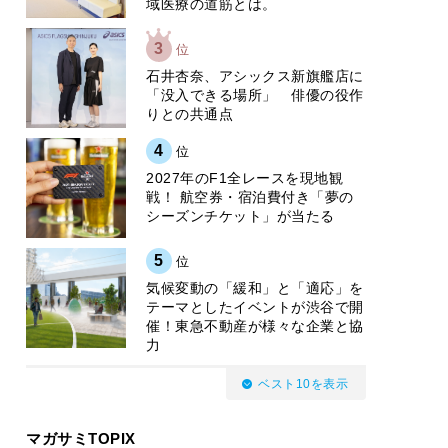
域医療の道筋とは。
3
位
石井杏奈、アシックス新旗艦店に
「没入できる場所」 俳優の役作
りとの共通点
4
位
2027年のF1全レースを現地観
戦！ 航空券・宿泊費付き「夢の
シーズンチケット」が当たる
5
位
気候変動の「緩和」と「適応」を
テーマとしたイベントが渋谷で開
催！東急不動産が様々な企業と協
力
ベスト10を表示
マガサミTOPIX