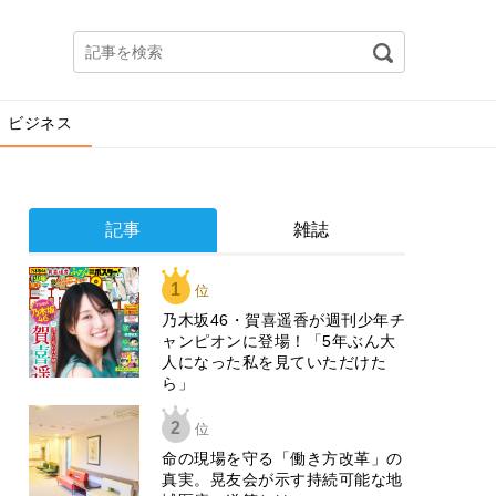
ビジネス
記事
雑誌
1
位
乃木坂46・賀喜遥香が週刊少年チ
ャンピオンに登場！「5年ぶん大
人になった私を見ていただけた
ら」
2
位
​命の現場を守る「働き方改革」の
真実。晃友会が示す持続可能な地