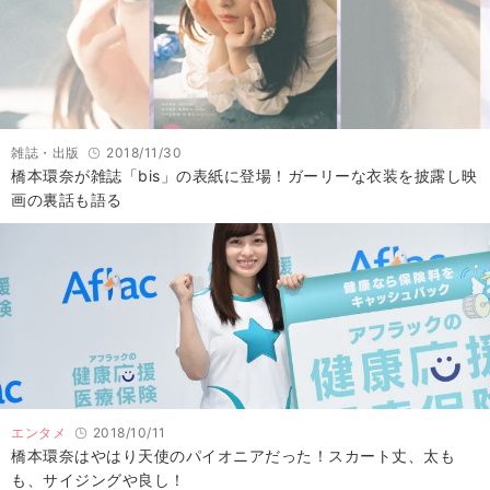
雑誌・出版
2018/11/30
橋本環奈が雑誌「bis」の表紙に登場！ガーリーな衣装を披露し映
画の裏話も語る
エンタメ
2018/10/11
橋本環奈はやはり天使のパイオニアだった！スカート丈、太も
も、サイジングや良し！