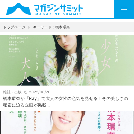
トップページ
キーワード：橋本環奈
雑誌・出版
2025/08/20
橋本環奈が「Ray」で大人の女性の色気を見せる！その美しさの
秘密に迫る企画が掲載…