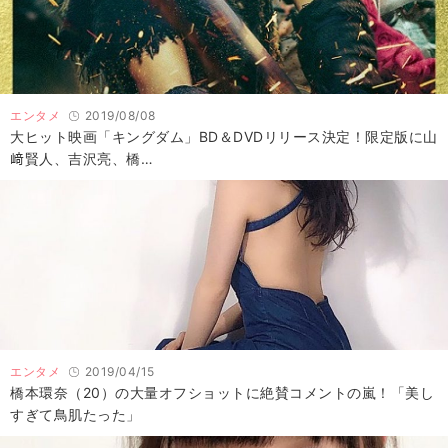
エンタメ
2019/08/08
大ヒット映画「キングダム」BD＆DVDリリース決定！限定版に山
﨑賢人、吉沢亮、橋…
エンタメ
2019/04/15
橋本環奈（20）の大量オフショットに絶賛コメントの嵐！「美し
すぎて鳥肌たった」