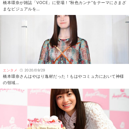
橋本環奈が雑誌「VOCE」に登場！“秋色カンナ”をテーマにさまざ
まなビジュアルを…
エンタメ
2020/09/29
橋本環奈さんはやはり逸材だった！もはやコミュ力において神様
の領域…