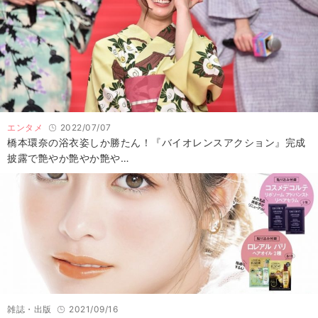
エンタメ
2022/07/07
橋本環奈の浴衣姿しか勝たん！『バイオレンスアクション』完成
披露で艶やか艶やか艶や…
雑誌・出版
2021/09/16