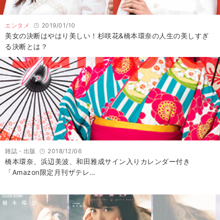
エンタメ
2019/01/10
美女の決断はやはり美しい！杉咲花&橋本環奈の人生の美しすぎ
る決断とは？
雑誌・出版
2018/12/06
橋本環奈、浜辺美波、和田雅成サイン入りカレンダー付き
「Amazon限定月刊ザテレ…