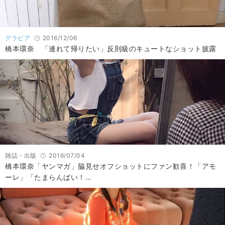
グラビア
2016/12/06
橋本環奈 「連れて帰りたい」反則級のキュートなショット披露
雑誌・出版
2016/07/04
橋本環奈「ヤンマガ」脇見せオフショットにファン歓喜！「アモ
ーレ」「たまらんばい！…