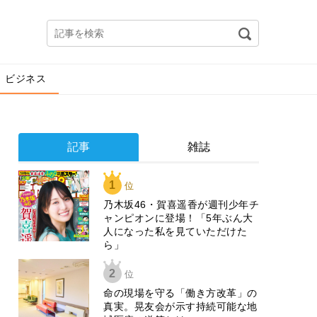
ビジネス
記事
雑誌
1
位
乃木坂46・賀喜遥香が週刊少年チ
ャンピオンに登場！「5年ぶん大
人になった私を見ていただけた
ら」
2
位
​命の現場を守る「働き方改革」の
真実。晃友会が示す持続可能な地