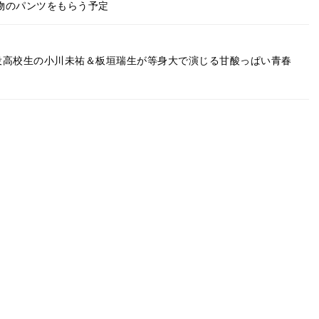
男物のパンツをもらう予定
役高校生の小川未祐＆板垣瑞生が等身大で演じる甘酸っぱい青春