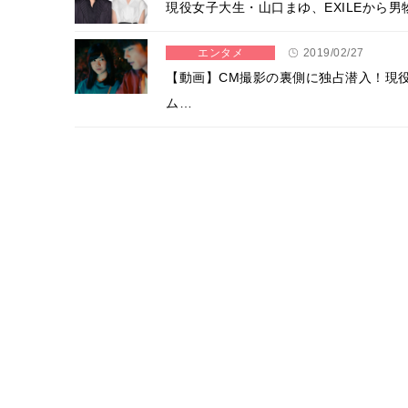
現役女子大生・山口まゆ、EXILEから
エンタメ
2019/02/27
【動画】CM撮影の裏側に独占潜入！現
ム…