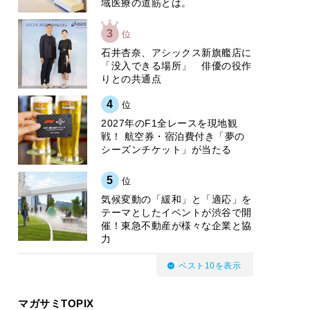
域医療の道筋とは。
3
位
石井杏奈、アシックス新旗艦店に
「没入できる場所」 俳優の役作
りとの共通点
4
位
2027年のF1全レースを現地観
戦！ 航空券・宿泊費付き「夢の
シーズンチケット」が当たる
5
位
気候変動の「緩和」と「適応」を
テーマとしたイベントが渋谷で開
催！東急不動産が様々な企業と協
力
ベスト10を表示
マガサミTOPIX