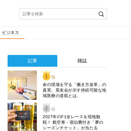
ビジネス
記事
雑誌
1
位
​命の現場を守る「働き方改革」の
真実。晃友会が示す持続可能な地
域医療の道筋とは。
2
位
2027年のF1全レースを現地観
戦！ 航空券・宿泊費付き「夢の
シーズンチケット」が当たる