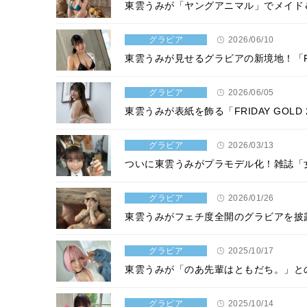
東雲うみが「ヤングアニマル」でメイド
グラビア
2026/06/10
東雲うみが見せるグラビアの新境地！「F
グラビア
2026/06/05
東雲うみが表紙を飾る「FRIDAY GOLD
グラビア
2026/03/13
ついに東雲うみがプラモデル化！雑誌「
グラビア
2026/01/26
東雲うみがフェチ度全開のグラビアを披
グラビア
2025/10/17
東雲うみが「のあ先輩はともだち。」と
グラビア
2025/10/14