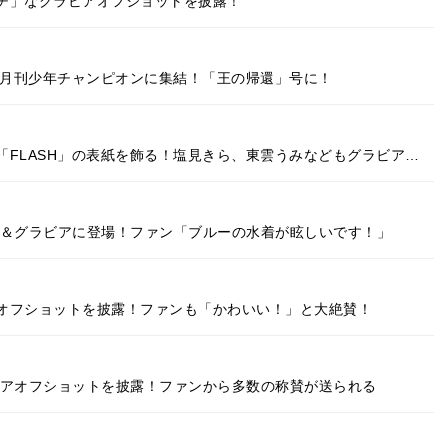
チ」なグラビアオフショットを披露！
が月刊少年チャンピオンに集結！「王の帰還」号に！
FLASH」の表紙を飾る！塩見きら、東雲うみなどもグラビア…
紙＆グラビアに登場！ファン「ブルーの水着が眩しいです！」
オフショットを披露！ファンも「かわいい！」と大絶賛！
ビアオフショットを披露！ファンから多数の称賛が送られる