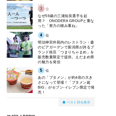
3
位
なぜ59歳の三浦知良選手を起
用？ ONODERA GROUPと重な
った「努力の積み重ね」
4
位
明治神宮外苑内のレストラン・森
のビアガーデンで新潟県が誇るブ
ランド枝豆「つまりちゃまめ」を
販売数量限定で提供。えだまめ県
の魅力を発信
5
位
あの「ブタメン」が約4倍の大き
さになって登場！「ブタメン超
BIG」がセブン‐イレブン限定で発
売！
ベスト10を表示