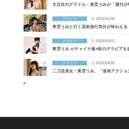
大注目のグラドル・東雲うみが「週刊少
グラビア
2024/01/09
東雲うみと行く温泉旅行気分が味わえる
グラビア
2023/09/27
東雲うみ がチャイナ服×銃のグラビア
グラビア
2023/09/20
二刀流美女・東雲うみ、「漫画アクショ
»