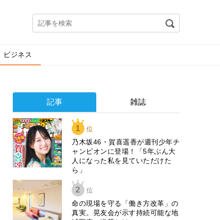
ビジネス
記事
雑誌
1
位
乃木坂46・賀喜遥香が週刊少年チ
ャンピオンに登場！「5年ぶん大
人になった私を見ていただけた
ら」
2
位
​命の現場を守る「働き方改革」の
真実。晃友会が示す持続可能な地