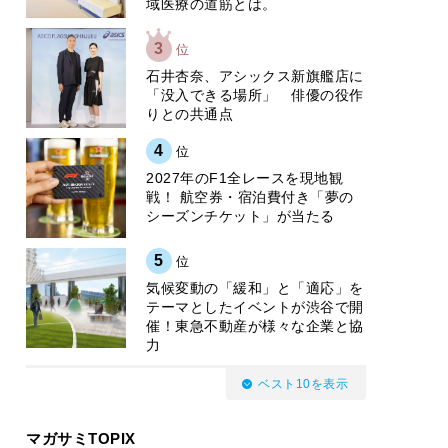
域医療の道筋とは。
3
位
石井杏奈、アシックス新旗艦店に
「没入できる場所」 俳優の役作
りとの共通点
4
位
2027年のF1全レースを現地観
戦！ 航空券・宿泊費付き「夢の
シーズンチケット」が当たる
5
位
気候変動の「緩和」と「適応」を
テーマとしたイベントが渋谷で開
催！東急不動産が様々な企業と協
力
ベスト10を表示
マガサミTOPIX