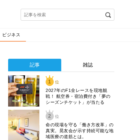
ビジネス
記事
雑誌
1
位
2027年のF1全レースを現地観
戦！ 航空券・宿泊費付き「夢の
シーズンチケット」が当たる
2
位
​命の現場を守る「働き方改革」の
真実。晃友会が示す持続可能な地
域医療の道筋とは。