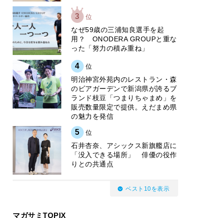
3
位
なぜ59歳の三浦知良選手を起
用？ ONODERA GROUPと重な
った「努力の積み重ね」
4
位
明治神宮外苑内のレストラン・森
のビアガーデンで新潟県が誇るブ
ランド枝豆「つまりちゃまめ」を
販売数量限定で提供。えだまめ県
の魅力を発信
5
位
石井杏奈、アシックス新旗艦店に
「没入できる場所」 俳優の役作
りとの共通点
ベスト10を表示
マガサミTOPIX