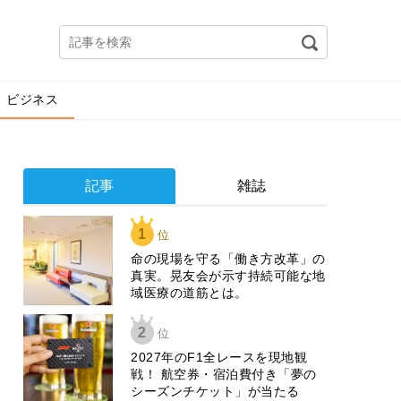
ビジネス
記事
雑誌
1
位
​命の現場を守る「働き方改革」の
真実。晃友会が示す持続可能な地
域医療の道筋とは。
2
位
2027年のF1全レースを現地観
戦！ 航空券・宿泊費付き「夢の
シーズンチケット」が当たる