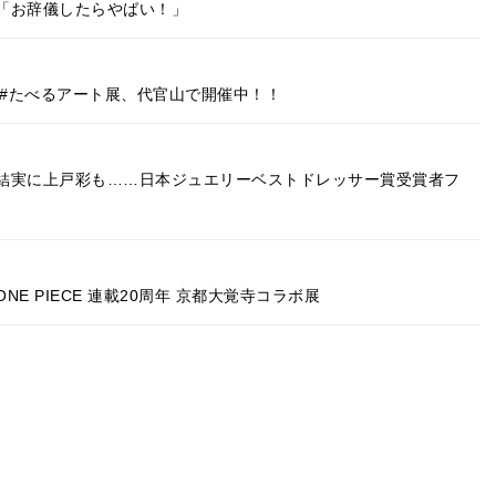
「お辞儀したらやばい！」
の#たべるアート展、代官山で開催中！！
結実に上戸彩も……日本ジュエリーベストドレッサー賞受賞者フ
 PIECE 連載20周年 京都大覚寺コラボ展