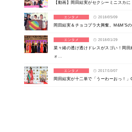
【動画】岡田結実がセクシーミニスカに
エンタメ
2018/05/09
岡田結実＆チョコプラ大興奮。M&M’S
エンタメ
2018/01/29
菜々緒の透け透けドレスがスゴい！岡田
ォ…
エンタメ
2017/10/07
岡田結実が十二単で「うーわーおっ！」ONE