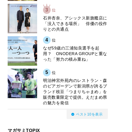
3
位
石井杏奈、アシックス新旗艦店に
「没入できる場所」 俳優の役作
りとの共通点
4
位
なぜ59歳の三浦知良選手を起
用？ ONODERA GROUPと重な
った「努力の積み重ね」
5
位
明治神宮外苑内のレストラン・森
のビアガーデンで新潟県が誇るブ
ランド枝豆「つまりちゃまめ」を
販売数量限定で提供。えだまめ県
の魅力を発信
ベスト10を表示
マガサミTOPIX