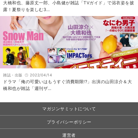
大橋和也、藤原丈一郎、小島健が雑誌「TVガイド」で浴衣姿を披
露！夏祭りを楽しむ3…
雑誌・出版
2022/04/14
ドラマ「俺の可愛いはもうすぐ消費期限!?」出演の山田涼介＆大
橋和也が雑誌「週刊ザ…
マガジンサミットについて
プライバシーポリシー
運営者