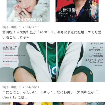
雑誌・出版
2024/12/06
宮田聡子＆大橋和也が「andGIRL」冬号の表紙に登場！エモ可愛
い着こなし＆ギャ…
雑誌・出版
2024/06/14
＂にこにこ、かわいい、ドキっ＂。なにわ男子・大橋和也が「S
Cawaii!」に登…