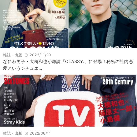
雑誌・出版
2023/11/29
なにわ男子・大橋和也が雑誌「CLASSY.」に登場！秘密の社内恋
愛というシチュエ…
雑誌・出版
2022/08/11