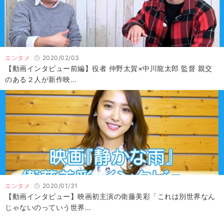
エンタメ
2020/02/03
【動画インタビュー前編】役者 仲野太賀×中川龍太郎 監督 親交
のある２人が新作映…
エンタメ
2020/01/31
【動画インタビュー】映画初主演の衛藤美彩「これは別世界なん
じゃないのっていう世界…