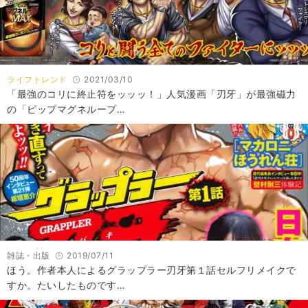
ライフトレンド
2021/03/10
「最強のコリに終止符をッッッ！」人気漫画「刃牙」が最強磁力
の「ピップマグネループ…
雑誌・出版
2019/07/11
ほう。作者本人によるグラップラー刃牙第１話セルフリメイクで
すか。たいしたものです…