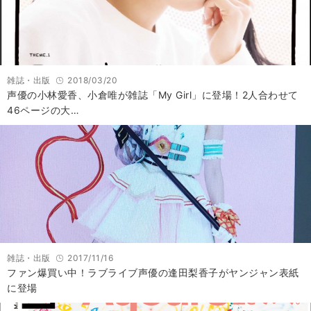
雑誌・出版
2018/03/20
声優の小林愛香、小倉唯が雑誌「My Girl」に登場！2人合わせて
46ページの大…
雑誌・出版
2017/11/16
ファン爆買い中！ラブライブ声優の逢田梨香子がヤンジャン表紙
に登場