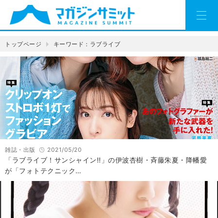
トップページ
キーワード：ラブライブ
雑誌・出版
2021/05/20
「ラブライブ！サンシャイン!!」の伊波杏樹・斉藤朱夏・降幡愛
が「フォトテクニック…