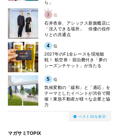
ら」
3
位
石井杏奈、アシックス新旗艦店に
「没入できる場所」 俳優の役作
りとの共通点
4
位
2027年のF1全レースを現地観
戦！ 航空券・宿泊費付き「夢の
シーズンチケット」が当たる
5
位
気候変動の「緩和」と「適応」を
テーマとしたイベントが渋谷で開
催！東急不動産が様々な企業と協
力
ベスト10を表示
マガサミTOPIX