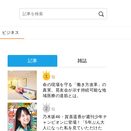
ビジネス
記事
雑誌
1
位
​命の現場を守る「働き方改革」の
真実。晃友会が示す持続可能な地
域医療の道筋とは。
2
位
乃木坂46・賀喜遥香が週刊少年チ
ャンピオンに登場！「5年ぶん大
人になった私を見ていただけた