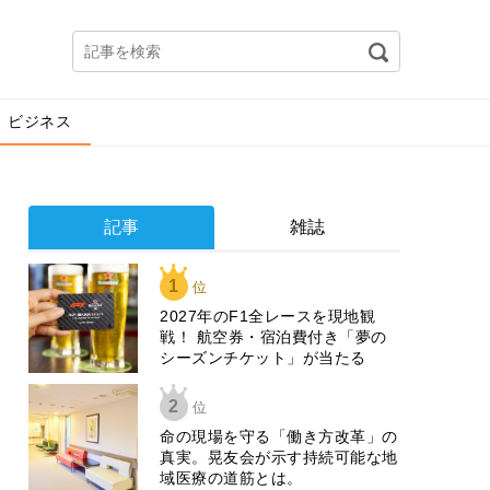
ビジネス
記事
雑誌
1
位
2027年のF1全レースを現地観
戦！ 航空券・宿泊費付き「夢の
シーズンチケット」が当たる
2
位
​命の現場を守る「働き方改革」の
真実。晃友会が示す持続可能な地
域医療の道筋とは。