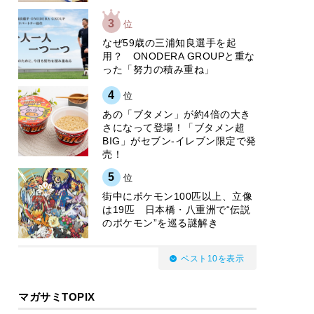
3
位
なぜ59歳の三浦知良選手を起
用？ ONODERA GROUPと重な
った「努力の積み重ね」
4
位
あの「ブタメン」が約4倍の大き
さになって登場！「ブタメン超
BIG」がセブン‐イレブン限定で発
売！
5
位
街中にポケモン100匹以上、立像
は19匹 日本橋・八重洲で“伝説
のポケモン”を巡る謎解き
ベスト10を表示
マガサミTOPIX