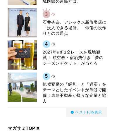
域医療の道筋とは。
3
位
石井杏奈、アシックス新旗艦店に
「没入できる場所」 俳優の役作
りとの共通点
4
位
2027年のF1全レースを現地観
戦！ 航空券・宿泊費付き「夢の
シーズンチケット」が当たる
5
位
気候変動の「緩和」と「適応」を
テーマとしたイベントが渋谷で開
催！東急不動産が様々な企業と協
力
ベスト10を表示
マガサミTOPIX