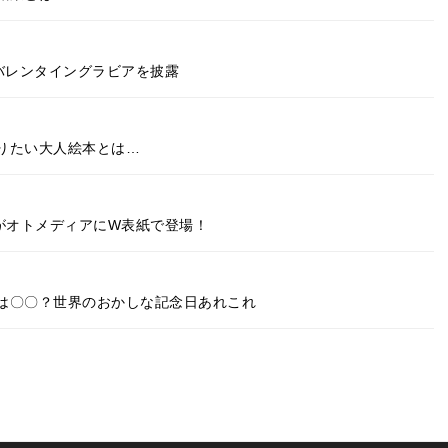
バレンタイングラビアを披露
りたい大人絵本とは…
がオトメディアにW表紙で登場！
は〇〇？世界のおかしな記念日あれこれ