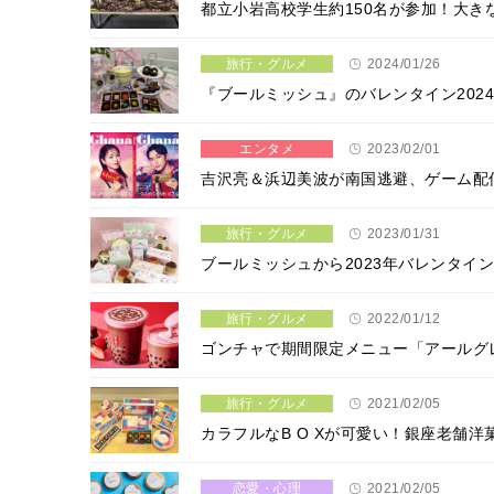
都立小岩高校学生約150名が参加！大
旅行・グルメ
2024/01/26
『ブールミッシュ』のバレンタイン20
エンタメ
2023/02/01
吉沢亮＆浜辺美波が南国逃避、ゲーム配
旅行・グルメ
2023/01/31
ブールミッシュから2023年バレンタイ
旅行・グルメ
2022/01/12
ゴンチャで期間限定メニュー「アールグ
旅行・グルメ
2021/02/05
カラフルなB O Xが可愛い！銀座老舗
恋愛・心理
2021/02/05