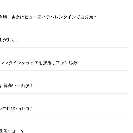
今時、男女はビューティテバレンタインで自分磨き
由が判明！
ずバレンタイングラビアを披露しファン感激
で計算高い一面が！
ンの目線が釘付け
職業とは！？