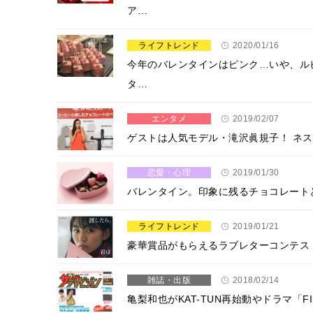
ア…
ライフトレンド
2020/01/16
今年のバレンタインはピンク…いや、ル
タ…
エンタメ
2019/02/07
ゲストは人気モデル・滝沢眞規子！ ネス
恋愛・心理
2019/01/30
バレンタイン。印象に残るチョコレート
ライフトレンド
2019/01/21
豪華賞品がもらえるラブレターコンテス
雑誌・出版
2018/02/14
亀梨和也がKAT-TUN再始動やドラマ「FI