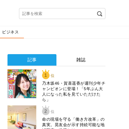
ビジネス
記事
雑誌
1
位
乃木坂46・賀喜遥香が週刊少年チ
ャンピオンに登場！「5年ぶん大
人になった私を見ていただけた
ら」
2
位
​命の現場を守る「働き方改革」の
真実。晃友会が示す持続可能な地