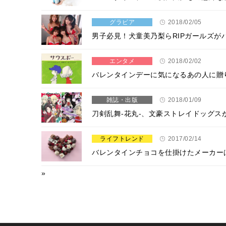
グラビア
2018/02/05
男子必見！犬童美乃梨らRIPガールズが
エンタメ
2018/02/02
バレンタインデーに気になるあの人に贈
雑誌・出版
2018/01/09
刀剣乱舞‐花丸‐、文豪ストレイドッグス
ライフトレンド
2017/02/14
バレンタインチョコを仕掛けたメーカー
»