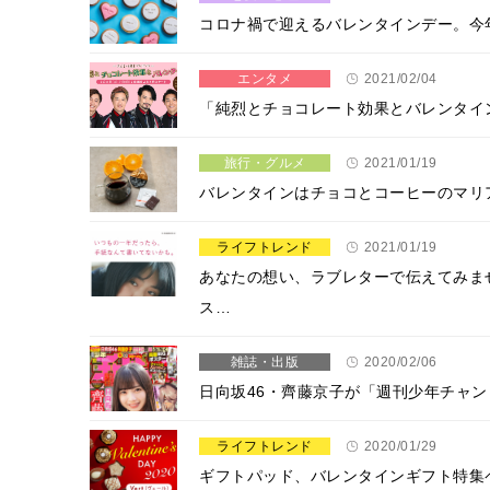
コロナ禍で迎えるバレンタインデー。今年は
エンタメ
2021/02/04
「純烈とチョコレート効果とバレンタイ
旅行・グルメ
2021/01/19
バレンタインはチョコとコーヒーのマリ
ライフトレンド
2021/01/19
あなたの想い、ラブレターで伝えてみま
ス…
雑誌・出版
2020/02/06
日向坂46・齊藤京子が「週刊少年チャ
ライフトレンド
2020/01/29
ギフトパッド、バレンタインギフト特集