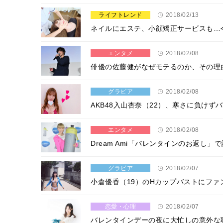
ライフトレンド
2018/02/13
ネイルにエステ、小顔矯正サービスも…
エンタメ
2018/02/08
俳優の佐藤健がなぜモテるのか、その理
グラビア
2018/02/08
AKB48入山杏奈（22）、寒さに負け
エンタメ
2018/02/08
Dream Ami「バレンタインのお返し」
グラビア
2018/02/07
小倉優香（19）のHカップバストにファ
恋愛・心理
2018/02/07
バレンタインデーの夜に大忙しの意外な