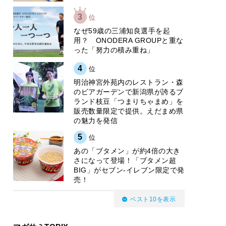
3
位
なぜ59歳の三浦知良選手を起
用？ ONODERA GROUPと重な
った「努力の積み重ね」
4
位
明治神宮外苑内のレストラン・森
のビアガーデンで新潟県が誇るブ
ランド枝豆「つまりちゃまめ」を
販売数量限定で提供。えだまめ県
の魅力を発信
5
位
あの「ブタメン」が約4倍の大き
さになって登場！「ブタメン超
BIG」がセブン‐イレブン限定で発
売！
ベスト10を表示