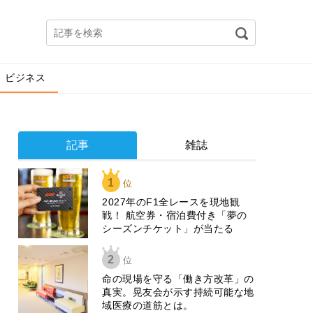
ビジネス
記事
雑誌
1
位
2027年のF1全レースを現地観
戦！ 航空券・宿泊費付き「夢の
シーズンチケット」が当たる
2
位
​命の現場を守る「働き方改革」の
真実。晃友会が示す持続可能な地
域医療の道筋とは。