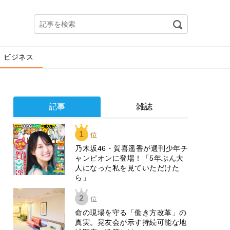
ビジネス
記事
雑誌
1
位
乃木坂46・賀喜遥香が週刊少年チ
ャンピオンに登場！「5年ぶん大
人になった私を見ていただけた
ら」
2
位
​命の現場を守る「働き方改革」の
真実。晃友会が示す持続可能な地