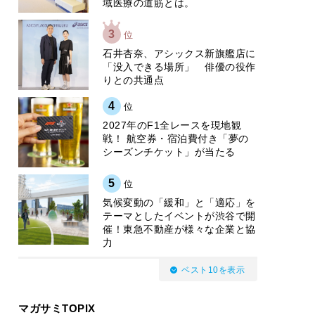
域医療の道筋とは。
3
位
石井杏奈、アシックス新旗艦店に
「没入できる場所」 俳優の役作
りとの共通点
4
位
2027年のF1全レースを現地観
戦！ 航空券・宿泊費付き「夢の
シーズンチケット」が当たる
5
位
気候変動の「緩和」と「適応」を
テーマとしたイベントが渋谷で開
催！東急不動産が様々な企業と協
力
ベスト10を表示
マガサミTOPIX