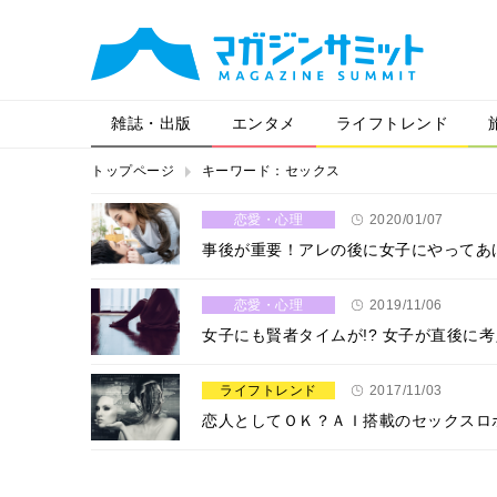
雑誌・出版
エンタメ
ライフトレンド
トップページ
キーワード：セックス
恋愛・心理
2020/01/07
事後が重要！アレの後に女子にやってあ
恋愛・心理
2019/11/06
女子にも賢者タイムが!? 女子が直後に
ライフトレンド
2017/11/03
恋人としてＯＫ？ＡＩ搭載のセックスロ