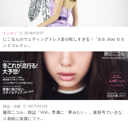
エンタメ
2018/10/17
にこるんのウェディングドレス姿が眩しすぎる！「b.b. duo セカ
ンドコレクシ…
雑誌・出版
2017/10/20
藤田二コル、雑誌『ViVi』専属に「夢みたい」。最新号でいきな
り表紙に抜擢にファ…