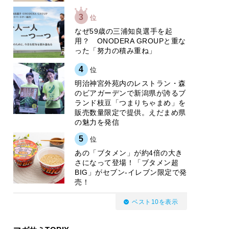
3
位
なぜ59歳の三浦知良選手を起
用？ ONODERA GROUPと重な
った「努力の積み重ね」
4
位
明治神宮外苑内のレストラン・森
のビアガーデンで新潟県が誇るブ
ランド枝豆「つまりちゃまめ」を
販売数量限定で提供。えだまめ県
の魅力を発信
5
位
あの「ブタメン」が約4倍の大き
さになって登場！「ブタメン超
BIG」がセブン‐イレブン限定で発
売！
ベスト10を表示