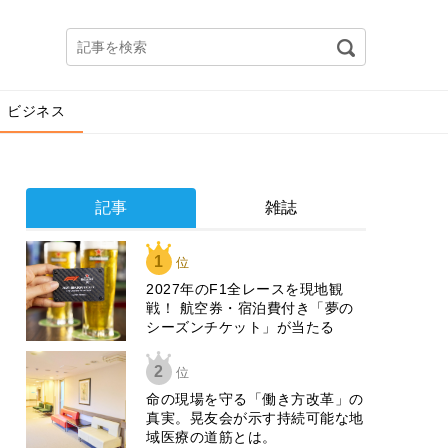
ビジネス
記事
雑誌
1
位
2027年のF1全レースを現地観
戦！ 航空券・宿泊費付き「夢の
シーズンチケット」が当たる
2
位
​命の現場を守る「働き方改革」の
真実。晃友会が示す持続可能な地
域医療の道筋とは。