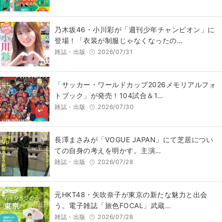
乃木坂46・小川彩が「週刊少年チャンピオン」に
登場！「衣装が制服じゃなくなったの…
雑誌・出版
2026/07/31
「サッカー・ワールドカップ2026メモリアルフォ
トブック」が発売！104試合＆1…
雑誌・出版
2026/07/30
長澤まさみが「VOGUE JAPAN」にて芝居につい
ての自身の考えを明かす。主演…
雑誌・出版
2026/07/28
元HKT48・矢吹奈子が東京の新たな魅力と出会
う。電子雑誌「旅色FOCAL」武蔵…
雑誌・出版
2026/07/28