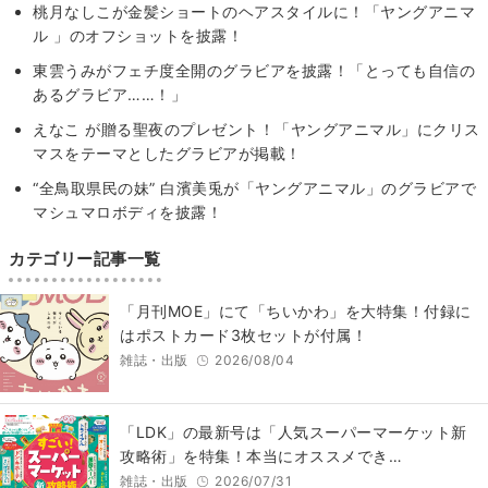
桃月なしこが金髪ショートのヘアスタイルに！「ヤングアニマ
ル 」のオフショットを披露！
東雲うみがフェチ度全開のグラビアを披露！「とっても自信の
あるグラビア……！」
えなこ が贈る聖夜のプレゼント！「ヤングアニマル」にクリス
マスをテーマとしたグラビアが掲載！
“全鳥取県民の妹” 白濱美兎が「ヤングアニマル」のグラビアで
マシュマロボディを披露！
カテゴリー記事一覧
「月刊MOE」にて「ちいかわ」を大特集！付録に
はポストカード3枚セットが付属！
雑誌・出版
2026/08/04
「LDK」の最新号は「人気スーパーマーケット新
攻略術」を特集！本当にオススメでき…
雑誌・出版
2026/07/31