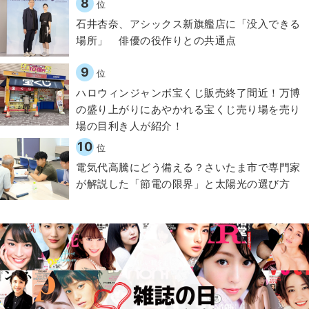
8
位
石井杏奈、アシックス新旗艦店に「没入できる
場所」 俳優の役作りとの共通点
9
位
ハロウィンジャンボ宝くじ販売終了間近！万博
の盛り上がりにあやかれる宝くじ売り場を売り
場の目利き人が紹介！
10
位
電気代高騰にどう備える？さいたま市で専門家
が解説した「節電の限界」と太陽光の選び方