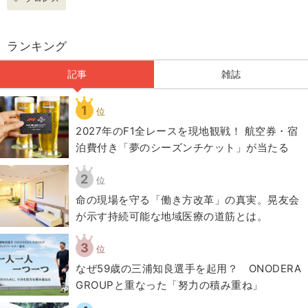
ランキング
記事
雑誌
1
位
2027年のF1全レースを現地観戦！ 航空券・宿
泊費付き「夢のシーズンチケット」が当たる
2
位
​命の現場を守る「働き方改革」の真実。晃友会
が示す持続可能な地域医療の道筋とは。
3
位
なぜ59歳の三浦知良選手を起用？ ONODERA
GROUPと重なった「努力の積み重ね」