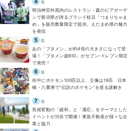
4
位
明治神宮外苑内のレストラン・森のビアガーデ
ンで新潟県が誇るブランド枝豆「つまりちゃま
め」を販売数量限定で提供。えだまめ県の魅力
を発信
5
位
あの「ブタメン」が約4倍の大きさになって登
場！「ブタメン超BIG」がセブン‐イレブン限定
で発売！
6
位
街中にポケモン100匹以上、立像は19匹 日本
橋・八重洲で“伝説のポケモン”を巡る謎解き
7
位
気候変動の「緩和」と「適応」をテーマとした
イベントが渋谷で開催！東急不動産が様々な企
業と協力