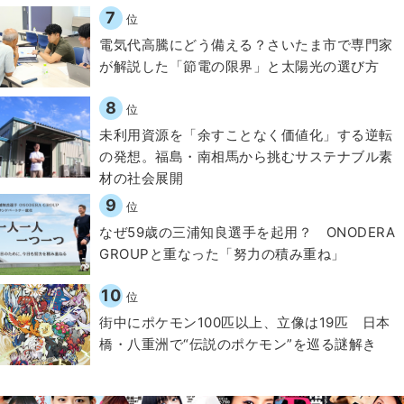
7
位
電気代高騰にどう備える？さいたま市で専門家
が解説した「節電の限界」と太陽光の選び方
8
位
​​未利用資源を「余すことなく価値化」する逆転
の発想。福島・南相馬から挑むサステナブル素
材の社会展開​
9
位
なぜ59歳の三浦知良選手を起用？ ONODERA
GROUPと重なった「努力の積み重ね」
10
位
街中にポケモン100匹以上、立像は19匹 日本
橋・八重洲で“伝説のポケモン”を巡る謎解き