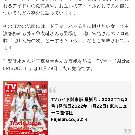
れるアイドルの最前線や、お互いのアイドルとしての才能に
ついてなどを存分に語っています。
そのほかの誌面には、ドラマ「ハマる男に蹴りたい女」で主
演を務める藤ヶ谷太輔さんも登場し、北山宏光さんのソロ連
載「北山宏光の次、どーする？（仮）」なども掲載されてい
ます。
千賀健永さんと玉森裕太さんが表紙を飾る「TVガイドAlpha
EPISODE III」は11月29日（火）発売です。
TVガイド関東版 最新号：2022年12/2
号 (発売日2022年11月22日) 東京ニュ
ース通信社
Fujisan.co.jpより