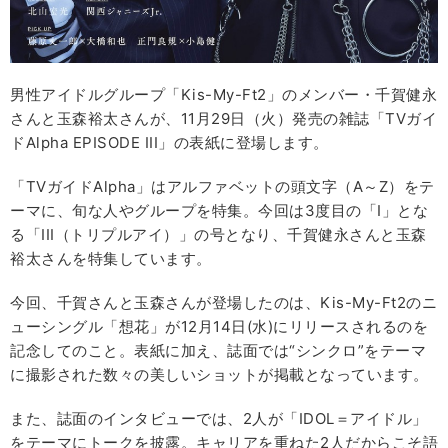
男性アイドルグループ「Kis-My-Ft2」のメンバー・千賀健永
さんと玉森裕太さんが、11月29日（火）発売の雑誌「TVガイ
ドAlpha EPISODE III」の表紙に登場します。
「TVガイドAlpha」はアルファベットの頭文字（A～Z）をテ
ーマに、旬な人やグループを特集。今回は3度目の「I」とな
る「III（トリプルアイ）」の号となり、千賀健永さんと玉森
裕太さんを特集しています。
今回、千賀さんと玉森さんが登場したのは、Kis-My-Ft2のニ
ューシングル「想花」が12月14日(水)にリリースされるのを
記念してのこと。表紙に加え、誌面では“シンクロ”をテーマ
に撮影された数々の美しいショットが掲載となっています。
また、誌面のインタビューでは、2人が「IDOL＝アイドル」
をテーマにトークを披露。キャリアを重ねた2人だからこそ語