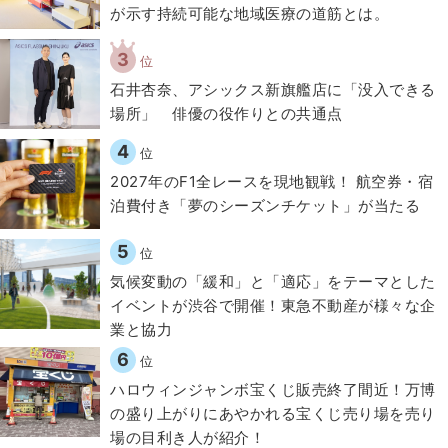
が示す持続可能な地域医療の道筋とは。
3
位
石井杏奈、アシックス新旗艦店に「没入できる
場所」 俳優の役作りとの共通点
4
位
2027年のF1全レースを現地観戦！ 航空券・宿
泊費付き「夢のシーズンチケット」が当たる
5
位
気候変動の「緩和」と「適応」をテーマとした
イベントが渋谷で開催！東急不動産が様々な企
業と協力
6
位
ハロウィンジャンボ宝くじ販売終了間近！万博
の盛り上がりにあやかれる宝くじ売り場を売り
場の目利き人が紹介！