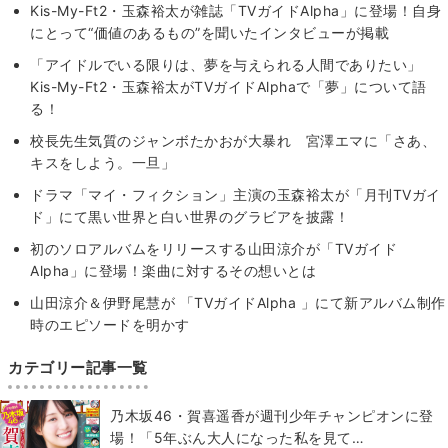
Kis-My-Ft2・玉森裕太が雑誌「TVガイドAlpha」に登場！自身
にとって“価値のあるもの”を聞いたインタビューが掲載
「アイドルでいる限りは、夢を与えられる人間でありたい」
Kis-My-Ft2・玉森裕太がTVガイドAlphaで「夢」について語
る！
校長先生気質のジャンボたかおが大暴れ 宮澤エマに「さあ、
キスをしよう。一旦」
ドラマ「マイ・フィクション」主演の玉森裕太が「月刊TVガイ
ド」にて黒い世界と白い世界のグラビアを披露！
初のソロアルバムをリリースする山田涼介が「TVガイド
Alpha」に登場！楽曲に対するその想いとは
山田涼介＆伊野尾慧が 「TVガイドAlpha 」にて新アルバム制作
時のエピソードを明かす
カテゴリー記事一覧
乃木坂46・賀喜遥香が週刊少年チャンピオンに登
場！「5年ぶん大人になった私を見て…