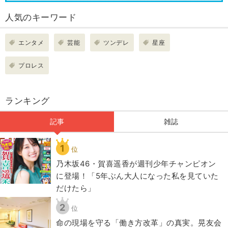
人気のキーワード
エンタメ
芸能
ツンデレ
星座
プロレス
ランキング
記事
雑誌
1
位
乃木坂46・賀喜遥香が週刊少年チャンピオン
に登場！「5年ぶん大人になった私を見ていた
だけたら」
2
位
​命の現場を守る「働き方改革」の真実。晃友会