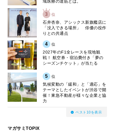
域医療の道筋とは。
3
位
石井杏奈、アシックス新旗艦店に
「没入できる場所」 俳優の役作
りとの共通点
4
位
2027年のF1全レースを現地観
戦！ 航空券・宿泊費付き「夢の
シーズンチケット」が当たる
5
位
気候変動の「緩和」と「適応」を
テーマとしたイベントが渋谷で開
催！東急不動産が様々な企業と協
力
ベスト10を表示
マガサミTOPIX