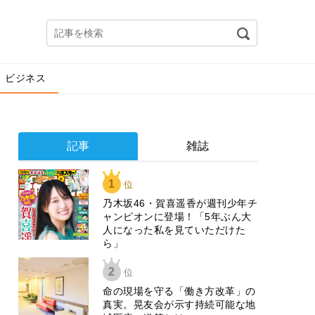
ビジネス
記事
雑誌
1
位
乃木坂46・賀喜遥香が週刊少年チ
ャンピオンに登場！「5年ぶん大
人になった私を見ていただけた
ら」
2
位
​命の現場を守る「働き方改革」の
真実。晃友会が示す持続可能な地