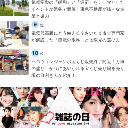
気候変動の「緩和」と「適応」をテーマとした
イベントが渋谷で開催！東急不動産が様々な企
業と協力
9
位
電気代高騰にどう備える？さいたま市で専門家
が解説した「節電の限界」と太陽光の選び方
10
位
ハロウィンジャンボ宝くじ販売終了間近！万博
の盛り上がりにあやかれる宝くじ売り場を売り
場の目利き人が紹介！