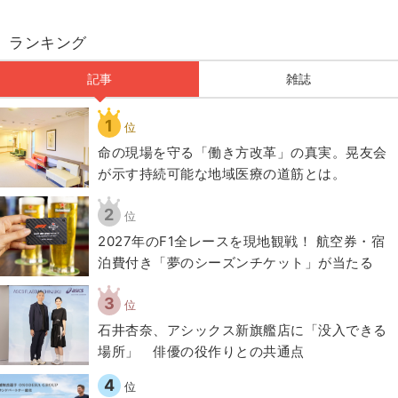
ランキング
記事
雑誌
1
位
​命の現場を守る「働き方改革」の真実。晃友会
が示す持続可能な地域医療の道筋とは。
2
位
2027年のF1全レースを現地観戦！ 航空券・宿
泊費付き「夢のシーズンチケット」が当たる
3
位
石井杏奈、アシックス新旗艦店に「没入できる
場所」 俳優の役作りとの共通点
4
位