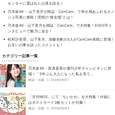
センターに選ばれた心境を語る！
乃木坂46・ 山下美月が雑誌「CanCam」で幸せ感あふれるカノ
ジョ写真に挑戦！理想の“彼女感”とは！
乃木坂46・山下美月を雑誌「CanCam」で大特集！6000字イ
ンタビューで魅力に迫る！
松村沙友理、山下美月、加藤史帆の3人がCanCam表紙に登場！
お互いの事を語ったコメントも！
カテゴリー記事一覧
乃木坂46・賀喜遥香が週刊少年チャンピオンに登
場！「5年ぶん大人になった私を見て…
雑誌・出版
2026/08/07
「月刊MOE」にて「ちいかわ」を大特集！付録に
はポストカード3枚セットが付属！
雑誌・出版
2026/08/04