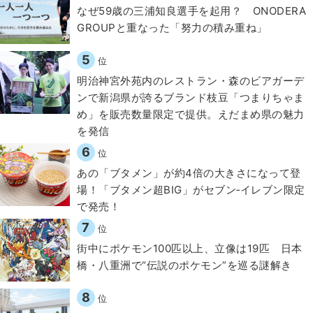
なぜ59歳の三浦知良選手を起用？ ONODERA
GROUPと重なった「努力の積み重ね」
5
位
明治神宮外苑内のレストラン・森のビアガーデ
ンで新潟県が誇るブランド枝豆「つまりちゃま
め」を販売数量限定で提供。えだまめ県の魅力
を発信
6
位
あの「ブタメン」が約4倍の大きさになって登
場！「ブタメン超BIG」がセブン‐イレブン限定
で発売！
7
位
街中にポケモン100匹以上、立像は19匹 日本
橋・八重洲で“伝説のポケモン”を巡る謎解き
8
位