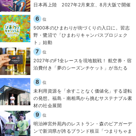
日本再上陸 2027年2月東京、8月大阪で開催
6
位
5000本のひまわりが街づくりの入口に。習志
野・鷺沼で「ひまわりキャンパスプロジェク
ト」始動
7
位
2027年のF1全レースを現地観戦！ 航空券・宿
泊費付き「夢のシーズンチケット」が当たる
8
位
​​未利用資源を「余すことなく価値化」する逆転
の発想。福島・南相馬から挑むサステナブル素
材の社会展開​
9
位
明治神宮外苑内のレストラン・森のビアガーデ
ンで新潟県が誇るブランド枝豆「つまりちゃま