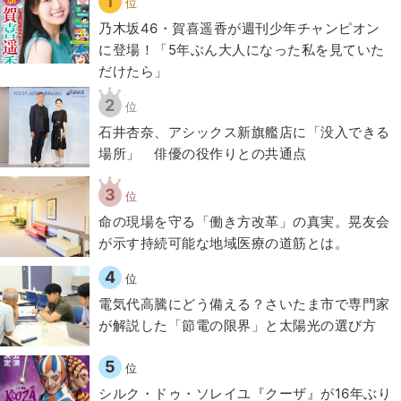
1
位
乃木坂46・賀喜遥香が週刊少年チャンピオン
に登場！「5年ぶん大人になった私を見ていた
だけたら」
2
位
石井杏奈、アシックス新旗艦店に「没入できる
場所」 俳優の役作りとの共通点
3
位
​命の現場を守る「働き方改革」の真実。晃友会
が示す持続可能な地域医療の道筋とは。
4
位
電気代高騰にどう備える？さいたま市で専門家
が解説した「節電の限界」と太陽光の選び方
5
位
シルク・ドゥ・ソレイユ『クーザ』が16年ぶり