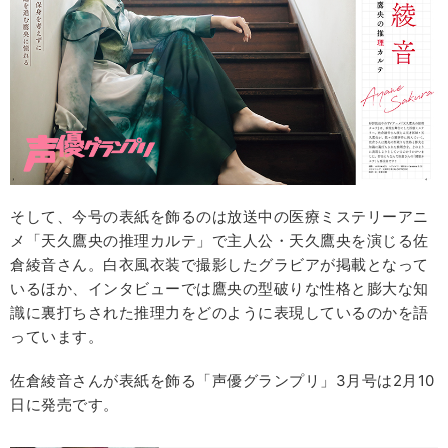
そして、今号の表紙を飾るのは放送中の医療ミステリーアニ
メ「天久鷹央の推理カルテ」で主人公・天久鷹央を演じる佐
倉綾音さん。白衣風衣装で撮影したグラビアが掲載となって
いるほか、インタビューでは鷹央の型破りな性格と膨大な知
識に裏打ちされた推理力をどのように表現しているのかを語
っています。
佐倉綾音さんが表紙を飾る「声優グランプリ」3月号は2月10
日に発売です。