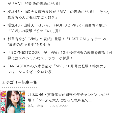
が「ViVi」特別版の表紙に登場！
櫻坂46・山﨑天＆藤吉夏鈴が「ViVi」の表紙に登場！「そんな
夏鈴ちゃんが私はすごく好き」
櫻坂46・山﨑天、せいら、 FRUITS ZIPPER・鎮西寿々歌が
「ViVi」の表紙で初めての共演！
村重杏奈が「ViVi」の表紙に登場！「LAST GAL」をテーマに
“最後のぎゃる姿”を見せる
「BOYNEXTDOOR」が「ViVi」10月号特別版の表紙を飾る！付
録にはスペシャルなステッカーが付属！
FANTASTICSの八木勇征が「ViVi」10月号に登場！特集のテー
マは「シロやぎ・クロやぎ」
カテゴリー記事一覧
乃木坂46・賀喜遥香が週刊少年チャンピオンに登
場！「5年ぶん大人になった私を見て…
雑誌・出版
2026/08/07