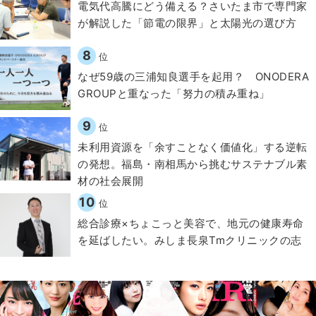
電気代高騰にどう備える？さいたま市で専門家
が解説した「節電の限界」と太陽光の選び方
8
位
なぜ59歳の三浦知良選手を起用？ ONODERA
GROUPと重なった「努力の積み重ね」
9
位
​​未利用資源を「余すことなく価値化」する逆転
の発想。福島・南相馬から挑むサステナブル素
材の社会展開​
10
位
総合診療×ちょこっと美容で、地元の健康寿命
を延ばしたい。みしま長泉Tmクリニックの志