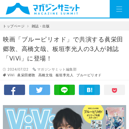
トップページ
雑誌・出版
映画「ブルーピリオド」で共演する眞栄田
郷敦、高橋文哉、板垣李光人の3人が雑誌
「ViVi」に登場！
2024/07/22
マガジンサミット編集部
ViVi
眞栄田郷敦
高橋文哉
板垣李光人
ブルーピリオド