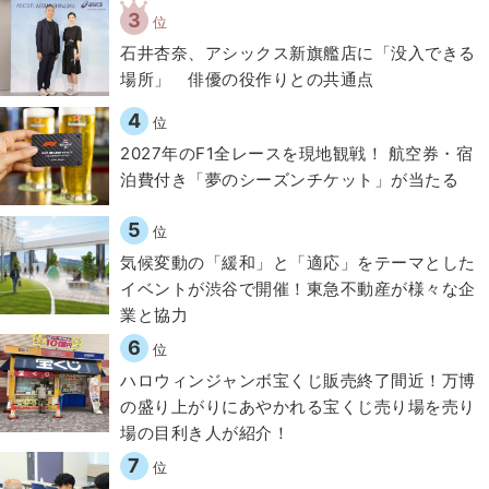
3
位
石井杏奈、アシックス新旗艦店に「没入できる
場所」 俳優の役作りとの共通点
4
位
2027年のF1全レースを現地観戦！ 航空券・宿
泊費付き「夢のシーズンチケット」が当たる
5
位
気候変動の「緩和」と「適応」をテーマとした
イベントが渋谷で開催！東急不動産が様々な企
業と協力
6
位
ハロウィンジャンボ宝くじ販売終了間近！万博
の盛り上がりにあやかれる宝くじ売り場を売り
場の目利き人が紹介！
7
位