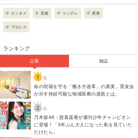
エンタメ
芸能
ツンデレ
星座
プロレス
ランキング
記事
雑誌
1
位
​命の現場を守る「働き方改革」の真実。晃友会
が示す持続可能な地域医療の道筋とは。
2
位
乃木坂46・賀喜遥香が週刊少年チャンピオン
に登場！「5年ぶん大人になった私を見ていた
だけたら」