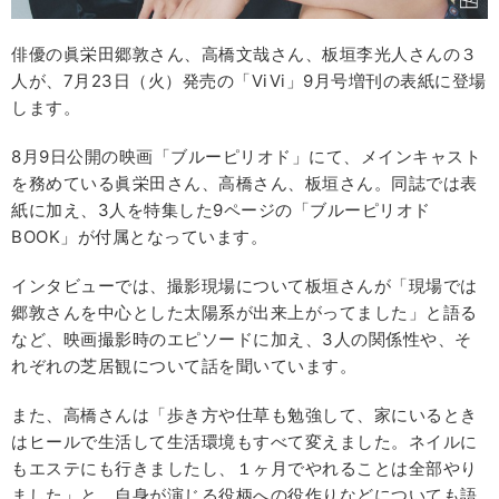
俳優の眞栄田郷敦さん、高橋文哉さん、板垣李光人さんの３
人が、7月23日（火）発売の「ViVi」9月号増刊の表紙に登場
します。
8月9日公開の映画「ブルーピリオド」にて、メインキャスト
を務めている眞栄田さん、高橋さん、板垣さん。同誌では表
紙に加え、3人を特集した9ページの「ブルーピリオド
BOOK」が付属となっています。
インタビューでは、撮影現場について板垣さんが「現場では
郷敦さんを中心とした太陽系が出来上がってました」と語る
など、映画撮影時のエピソードに加え、3人の関係性や、そ
れぞれの芝居観について話を聞いています。
また、高橋さんは「歩き方や仕草も勉強して、家にいるとき
はヒールで生活して生活環境もすべて変えました。ネイルに
もエステにも行きましたし、１ヶ月でやれることは全部やり
ました」と、自身が演じる役柄への役作りなどについても語