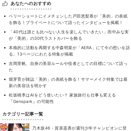
あなたへのおすすめ
ベリーショートにイメチェンした戸田恵梨香が「美的」の表紙
を飾る！プライベートについて語ったインタビューを掲載！
「40代は誰とも比べない人生を楽しんでいきたい」田中みな実
が「美的」の30代ラストカバーを飾る
本格的に活動を再開する中森明菜が「AERA」にて今の想いを語
る。13ページにわたる特集が掲載
吉岡里帆、自身の美容ルールや役者としての目標について語っ
た
畑芽育が雑誌「美的」の表紙を飾る！サマーメイク特集では最
新の美容法を明かす
松坂桃李はAIをどう使いたい？ 家族旅行も仕事も変える
『Genspark』の可能性
カテゴリー記事一覧
乃木坂46・賀喜遥香が週刊少年チャンピオンに登