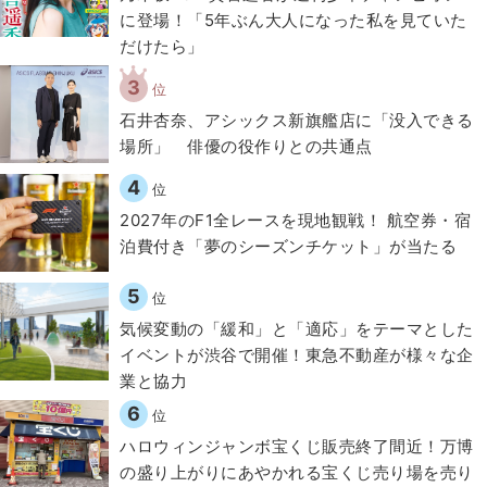
に登場！「5年ぶん大人になった私を見ていた
だけたら」
3
位
石井杏奈、アシックス新旗艦店に「没入できる
場所」 俳優の役作りとの共通点
4
位
2027年のF1全レースを現地観戦！ 航空券・宿
泊費付き「夢のシーズンチケット」が当たる
5
位
気候変動の「緩和」と「適応」をテーマとした
イベントが渋谷で開催！東急不動産が様々な企
業と協力
6
位
ハロウィンジャンボ宝くじ販売終了間近！万博
の盛り上がりにあやかれる宝くじ売り場を売り