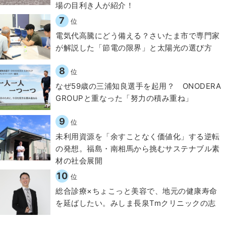
場の目利き人が紹介！
7
位
電気代高騰にどう備える？さいたま市で専門家
が解説した「節電の限界」と太陽光の選び方
8
位
なぜ59歳の三浦知良選手を起用？ ONODERA
GROUPと重なった「努力の積み重ね」
9
位
​​未利用資源を「余すことなく価値化」する逆転
の発想。福島・南相馬から挑むサステナブル素
材の社会展開​
10
位
総合診療×ちょこっと美容で、地元の健康寿命
を延ばしたい。みしま長泉Tmクリニックの志