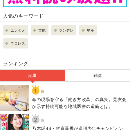
人気のキーワード
エンタメ
芸能
ツンデレ
星座
プロレス
ランキング
記事
雑誌
1
位
​命の現場を守る「働き方改革」の真実。晃友会
が示す持続可能な地域医療の道筋とは。
2
位
乃木坂46・賀喜遥香が週刊少年チャンピオン