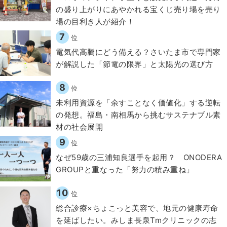
の盛り上がりにあやかれる宝くじ売り場を売り
場の目利き人が紹介！
7
位
電気代高騰にどう備える？さいたま市で専門家
が解説した「節電の限界」と太陽光の選び方
8
位
​​未利用資源を「余すことなく価値化」する逆転
の発想。福島・南相馬から挑むサステナブル素
材の社会展開​
9
位
なぜ59歳の三浦知良選手を起用？ ONODERA
GROUPと重なった「努力の積み重ね」
10
位
総合診療×ちょこっと美容で、地元の健康寿命
を延ばしたい。みしま長泉Tmクリニックの志