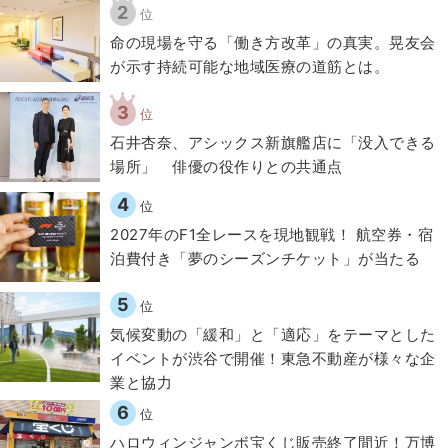
2
位
​命の現場を守る「働き方改革」の真実。晃友会
が示す持続可能な地域医療の道筋とは。
3
位
石井杏奈、アシックス新旗艦店に「没入できる
場所」 俳優の役作りとの共通点
4
位
2027年のF1全レースを現地観戦！ 航空券・宿
泊費付き「夢のシーズンチケット」が当たる
5
位
気候変動の「緩和」と「適応」をテーマとした
イベントが渋谷で開催！東急不動産が様々な企
業と協力
6
位
ハロウィンジャンボ宝くじ販売終了間近！万博