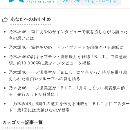
マガジンサミットをフォローする
あなたへのおすすめ
乃木坂46・筒井あやめがインタビューで涙を流しながら語った
今の想いとは
乃木坂46・筒井あやめ、ドライブデートを想像させる表紙に
乃木坂46の副キャプテン・菅原咲月が雑誌「B.L.T.」で決意表
明。約10,000字に及ぶインタビューを掲載
乃木坂46・一ノ瀬美空が「B.L.T.」にて辛かった時期を乗り越
えられた理由やグループへの愛を語る
乃木坂46・一ノ瀬美空が「B.L.T.」1月号にてソロ初表紙を飾
る！先行カットが解禁に！
「乃木坂46」6期生の魅力を伝える連載が「B.L.T.」にてスター
ト！第1回には大越ひなのが登場！
カテゴリー記事一覧