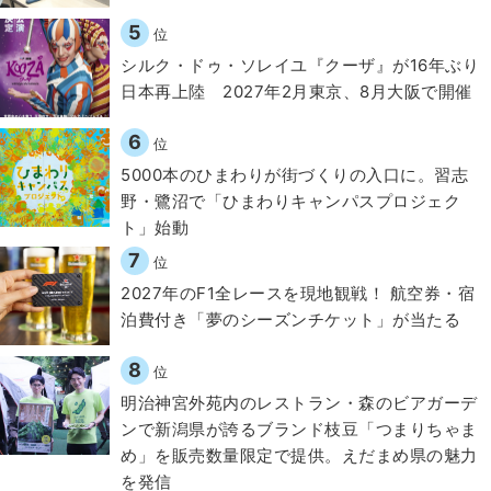
5
位
シルク・ドゥ・ソレイユ『クーザ』が16年ぶり
日本再上陸 2027年2月東京、8月大阪で開催
6
位
5000本のひまわりが街づくりの入口に。習志
野・鷺沼で「ひまわりキャンパスプロジェク
ト」始動
7
位
2027年のF1全レースを現地観戦！ 航空券・宿
泊費付き「夢のシーズンチケット」が当たる
8
位
明治神宮外苑内のレストラン・森のビアガーデ
ンで新潟県が誇るブランド枝豆「つまりちゃま
め」を販売数量限定で提供。えだまめ県の魅力
を発信