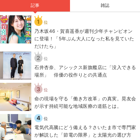
記事
雑誌
1
位
乃木坂46・賀喜遥香が週刊少年チャンピオン
に登場！「5年ぶん大人になった私を見ていた
だけたら」
2
位
石井杏奈、アシックス新旗艦店に「没入できる
場所」 俳優の役作りとの共通点
3
位
​命の現場を守る「働き方改革」の真実。晃友会
が示す持続可能な地域医療の道筋とは。
4
位
電気代高騰にどう備える？さいたま市で専門家
が解説した「節電の限界」と太陽光の選び方