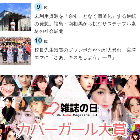
9
位
​​未利用資源を「余すことなく価値化」する逆転
の発想。福島・南相馬から挑むサステナブル素
材の社会展開​
10
位
校長先生気質のジャンボたかおが大暴れ 宮澤
エマに「さあ、キスをしよう。一旦」