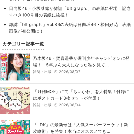
日向坂46・小坂菜緒が雑誌「blt graph.」の表紙に登場！記念
すべき100号目の表紙に抜擢！
雑誌「blt graph.」vol.86の表紙は日向坂46・松田好花！表紙
画像が初公開に！
カテゴリー記事一覧
乃木坂46・賀喜遥香が週刊少年チャンピオンに登
場！「5年ぶん大人になった私を見て…
雑誌・出版
2026/08/07
「月刊MOE」にて「ちいかわ」を大特集！付録に
はポストカード3枚セットが付属！
雑誌・出版
2026/08/04
「LDK」の最新号は「人気スーパーマーケット新
攻略術」を特集！本当にオススメでき…